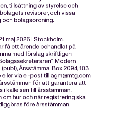
en, tillsättning av styrelse och
olagets revisorer, och vissa
ag och bolagsordning.
21 maj 2026 i Stockholm.
r få ett ärende behandlat på
ma med förslag skriftligen
 ”Bolagssekreteraren”, Modern
publ), Årsstämma, Box 2094, 103
ller via e -post till
agm@mtg.com
 årsstämman för att garantera att
 i kallelsen till årsstämman.
n om hur och när registrering ska
tliggöras före årsstämman.