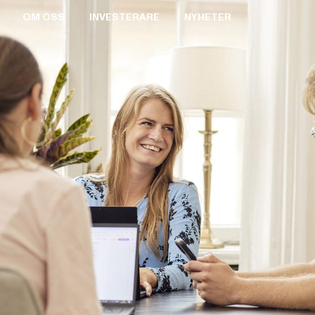
OM OSS
INVESTERARE
NYHETER
BOLAGSSTYRNING
AKTIEN
PRESSRUM
VALBEREDNING
RAPPORTER & PRESENTATIONER
PRESSBILDER
STYRELSEN
FINANSIELL KALENDER
PRENUMERERA
ERSÄTTNING TILL LEDANDE BEFATTNINGSHAVARE
BOLAGSSTÄMMOR
ARKIV
VD OCH VERKSTÄLLANDE LEDNING
KEY EVENTS
REVISORER
FÖRETRÄDESEMISSION 2021
BOLAGSORDNING
MTG SPLIT