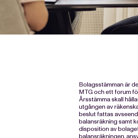
Bolagsstämman är det
MTG och ett forum för
Årsstämma skall håll
utgången av räkenska
beslut fattas avseend
balansräkning samt k
disposition av bolaget
balansräkningen, ansv