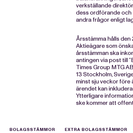
verkställande direktör
dess ordförande och b
andra frågor enligt l
Årsstämma hålls den 
Aktieägare som önska
årsstämman ska inkom
antingen via post till
Times Group MTG AB (
13 Stockholm, Sverige e
minst sju veckor före
ärendet kan inkluderas
Ytterligare informatio
ske kommer att offen
BOLAGSSTÄMMOR
EXTRA BOLAGSSTÄMMOR