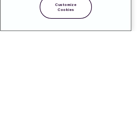
Customize
Cookies
Kontakt
Pressrum
Prenumerera
LinkedIn
English