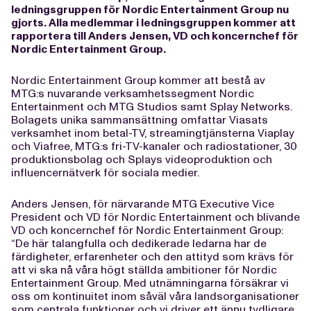
ledningsgruppen för Nordic Entertainment Group nu
gjorts. Alla medlemmar i ledningsgruppen kommer att
rapportera till Anders Jensen, VD och koncernchef för
Nordic Entertainment Group.
Nordic Entertainment Group kommer att bestå av
MTG:s nuvarande verksamhetssegment Nordic
Entertainment och MTG Studios samt Splay Networks.
Bolagets unika sammansättning omfattar Viasats
verksamhet inom betal-TV, streamingtjänsterna Viaplay
och Viafree, MTG:s fri-TV-kanaler och radiostationer, 30
produktionsbolag och Splays videoproduktion och
influencernätverk för sociala medier.
Anders Jensen, för närvarande MTG Executive Vice
President och VD för Nordic Entertainment och blivande
VD och koncernchef för Nordic Entertainment Group:
“De här talangfulla och dedikerade ledarna har de
färdigheter, erfarenheter och den attityd som krävs för
att vi ska nå våra högt ställda ambitioner för Nordic
Entertainment Group. Med utnämningarna försäkrar vi
oss om kontinuitet inom såväl våra landsorganisationer
som centrala funktioner och vi driver ett ännu tydligare