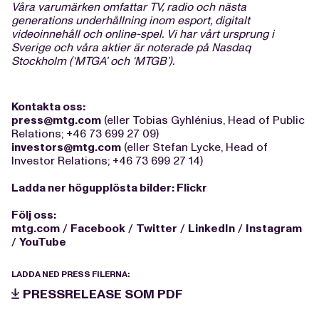
Våra varumärken omfattar TV, radio och nästa
generations underhållning inom esport, digitalt
videoinnehåll och online-spel. Vi har vårt ursprung i
Sverige och våra aktier är noterade på Nasdaq
Stockholm (‘MTGA’ och ‘MTGB’).
Kontakta oss:
press@mtg.com
(eller Tobias Gyhlénius, Head of Public
Relations; +46 73 699 27 09)
investors@mtg.com
(eller Stefan Lycke, Head of
Investor Relations; +46 73 699 27 14)
Ladda ner högupplösta bilder:
Flickr
Följ oss:
mtg.com
/
Facebook
/
Twitter
/
LinkedIn
/
Instagram
/
YouTube
LADDA NED PRESS FILERNA:
PRESSRELEASE SOM PDF