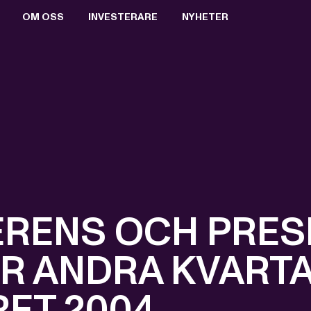
OM OSS
INVESTERARE
NYHETER
BOLAGSSTYRNING
AKTIEN
PRESSRUM
VALBEREDNING
RAPPORTER & PRESENTATIONER
PRESSBILDER
STYRELSEN
FINANSIELL KALENDER
PRENUMERERA
ERSÄTTNING TILL LEDANDE BEFATTNINGSHAVARE
BOLAGSSTÄMMOR
ARKIV
VD OCH VERKSTÄLLANDE LEDNING
KEY EVENTS
REVISORER
FÖRETRÄDESEMISSION 2021
BOLAGSORDNING
MTG SPLIT
RENS OCH PRES
ÖR ANDRA KVART
ET 2004