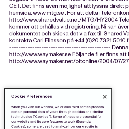
CET. Det finns även möjlighet att lyssna direkt
hemsida, www.mtg.se . För att delta i telefonkon
http://www.sharedvalue.net/MTG/HY2004 Telef
kommer att erhållas vid registrering. Ni kan även
dokumentet och skicka det via fax till Shared V
kontakta Carl Eliasson på +44 (0)20 7321 5010 för
-------------------------------------------- De
http://www.waymaker.se Följande filer finns att
http://www.waymaker.net/bitonline/2004/07/
LADDA NED PRESS FILERNA:
Cookie Preferences
wkr0001.pdf
When you visit our website, we or also third parties process
certain personal data of yours through cookies and similar
technologies ("Cookies "). Some of these are essential for
our website and its core features to work (Essential
Cookies), some are used to analyze how our website is