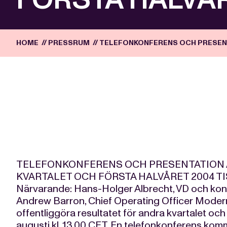
HOME
//
PRESSRUM
//
TELEFONKONFERENS OCH PRESENT
TELEFONKONFERENS OCH PRESENTATION A
KVARTALET OCH FÖRSTA HALVÅRET 2004 TISD
Närvarande: Hans-Holger Albrecht, VD och kon
Andrew Barron, Chief Operating Officer Mode
offentliggöra resultatet för andra kvartalet och
augusti kl. 13.00 CET. En telefonkonferens komm