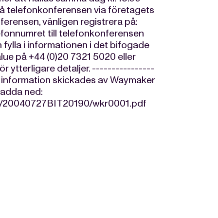
 på telefonkonferensen via företagets
ferensen, vänligen registrera på:
onnumret till telefonkonferensen
 fylla i informationen i det bifogade
alue på +44 (0)20 7321 5020 eller
 ytterligare detaljer. ----------------
nna information skickades av Waymaker
 ladda ned:
27/20040727BIT20190/wkr0001.pdf