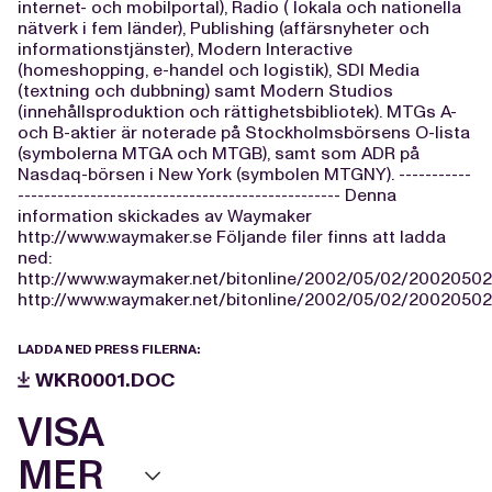
internet- och mobilportal), Radio ( lokala och nationella
nätverk i fem länder), Publishing (affärsnyheter och
informationstjänster), Modern Interactive
(homeshopping, e-handel och logistik), SDI Media
(textning och dubbning) samt Modern Studios
(innehållsproduktion och rättighetsbibliotek). MTGs A-
och B-aktier är noterade på Stockholmsbörsens O-lista
(symbolerna MTGA och MTGB), samt som ADR på
Nasdaq-börsen i New York (symbolen MTGNY). -----------
------------------------------------------------- Denna
information skickades av Waymaker
http://www.waymaker.se Följande filer finns att ladda
ned:
http://www.waymaker.net/bitonline/2002/05/02/2002050
http://www.waymaker.net/bitonline/2002/05/02/2002050
LADDA NED PRESS FILERNA:
WKR0001.DOC
VISA
MER