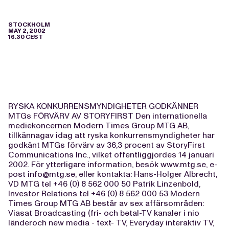
STOCKHOLM
MAY 2, 2002
16.30 CEST
RYSKA KONKURRENSMYNDIGHETER GODKÄNNER
MTGs FÖRVÄRV AV STORYFIRST Den internationella
mediekoncernen Modern Times Group MTG AB,
tillkännagav idag att ryska konkurrensmyndigheter har
godkänt MTGs förvärv av 36,3 procent av StoryFirst
Communications Inc., vilket offentliggjordes 14 januari
2002. För ytterligare information, besök www.mtg.se, e-
post
info@mtg.se
, eller kontakta: Hans-Holger Albrecht,
VD MTG tel +46 (0) 8 562 000 50 Patrik Linzenbold,
Investor Relations tel +46 (0) 8 562 000 53 Modern
Times Group MTG AB består av sex affärsområden:
Viasat Broadcasting (fri- och betal-TV kanaler i nio
länderoch new media - text- TV, Everyday interaktiv TV,