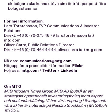
aktieägare ska kunna utöva sin rösträtt per post före
bolagsstämmor
För mer information:
Lars Torstensson, EVP Communications & Investor
Relations
Direkt: +46 (0) 70-273 48 79, lars.torstensson (at)
mtg.com
Oliver Carrà, Public Relations Director
Direkt: +46 (0) 70-464 44 44, oliver.carra (at) mtg.com
Nå oss:
communications@mtg.com
Högupplösta pressbilder för medier:
Flickr
Följ oss:
mtg.com
/
Twitter
/
LinkedIn
Om MTG
MTG (Modern Times Group MTG AB (publ.)) är ett
strategiskt operationellt investeringsbolag inom esport-
och spelunderhållning. Vi har vårt ursprung i Sverige och
våra aktier är noterade på Nasdaq Stockholm (‘MTGA’och
‘MTGB’).