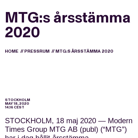
MTG:s årsstämma
2020
HOME
//
PRESSRUM
//
MTG:S ÅRSSTÄMMA 2020
STOCKHOLM
MAY 18, 2020
14.16 CEST
STOCKHOLM, 18 maj 2020 — Modern
Times Group MTG AB (publ) (“MTG”)
har i dag hållit årsstämma.