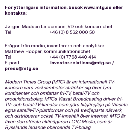
För ytterligare information, besök
www.mtg.se
eller
kontakta:
Jørgen Madsen Lindemann, VD och koncernchef
Tel: +46 (0) 8 562 000 50
Frågor från media, investerare och analytiker:
Matthew Hooper, kommunikationschef
Tel: +44 (0) 7768 440 414
E-post:
investor.relations@mtg.se
/
press@mtg.se
Modern Times Group (MTG) är en internationell TV-
koncern vars verksamheter sträcker sig över fyra
kontinenter och omfattar fri-TV, betal-TV och
produktionsbolag. MTGs Viasat Broadcasting driver fri-
TV- och betal-TV-kanaler som görs tillgängliga på Viasats
egna satellit-TV-plattformar och på tredjeparts nätverk,
och distribuerar också TV-innehåll över internet. MTG är
även den största aktieägaren i CTC Media, som är
Rysslands ledande oberoende TV-bolag.