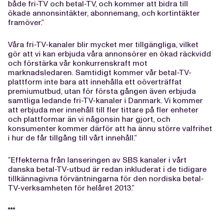
både fri-TV och betal-TV, och kommer att bidra till
ökade annonsintäkter, abonnemang, och kortintäkter
framöver.”
Våra fri-TV-kanaler blir mycket mer tillgängliga, vilket
gör att vi kan erbjuda våra annonsörer en ökad räckvidd
och förstärka vår konkurrenskraft mot
marknadsledaren. Samtidigt kommer vår betal-TV-
plattform inte bara att innehålla ett oöverträffat
premiumutbud, utan för första gången även erbjuda
samtliga ledande fri-TV-kanaler i Danmark. Vi kommer
att erbjuda mer innehåll till fler tittare på fler enheter
och plattformar än vi någonsin har gjort, och
konsumenter kommer därför att ha ännu större valfrihet
i hur de får tillgång till vårt innehåll.”
”Effekterna från lanseringen av SBS kanaler i vårt
danska betal-TV-utbud är redan inkluderat i de tidigare
tillkännagivna förväntningarna för den nordiska betal-
TV-verksamheten för helåret 2013.”
***