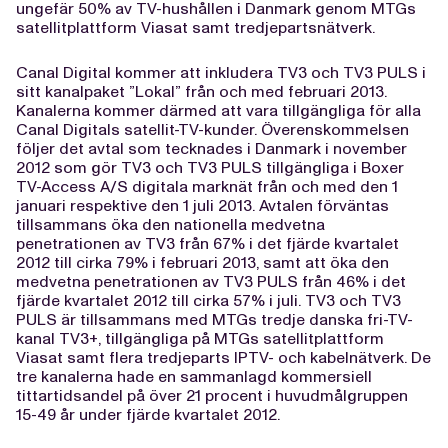
ungefär 50% av TV-hushållen i Danmark genom MTGs
satellitplattform Viasat samt tredjepartsnätverk.
Canal Digital kommer att inkludera TV3 och TV3 PULS i
sitt kanalpaket ”Lokal” från och med februari 2013.
Kanalerna kommer därmed att vara tillgängliga för alla
Canal Digitals satellit-TV-kunder. Överenskommelsen
följer det avtal som tecknades i Danmark i november
2012 som gör TV3 och TV3 PULS tillgängliga i Boxer
TV-Access A/S digitala marknät från och med den 1
januari respektive den 1 juli 2013. Avtalen förväntas
tillsammans öka den nationella medvetna
penetrationen av TV3 från 67% i det fjärde kvartalet
2012 till cirka 79% i februari 2013, samt att öka den
medvetna penetrationen av TV3 PULS från 46% i det
fjärde kvartalet 2012 till cirka 57% i juli. TV3 och TV3
PULS är tillsammans med MTGs tredje danska fri-TV-
kanal TV3+, tillgängliga på MTGs satellitplattform
Viasat samt flera tredjeparts IPTV- och kabelnätverk. De
tre kanalerna hade en sammanlagd kommersiell
tittartidsandel på över 21 procent i huvudmålgruppen
15-49 år under fjärde kvartalet 2012.