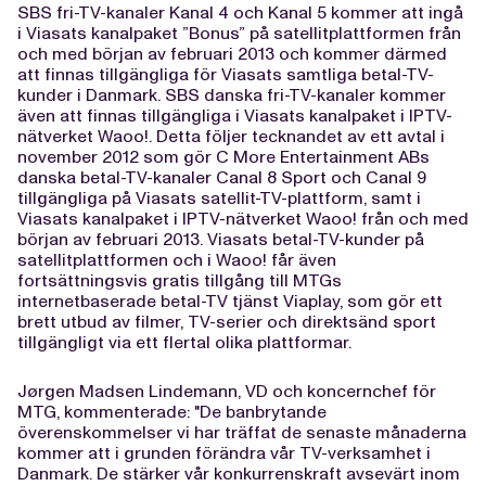
SBS fri-TV-kanaler Kanal 4 och Kanal 5 kommer att ingå
i Viasats kanalpaket ”Bonus” på satellitplattformen från
och med början av februari 2013 och kommer därmed
att finnas tillgängliga för Viasats samtliga betal-TV-
kunder i Danmark. SBS danska fri-TV-kanaler kommer
även att finnas tillgängliga i Viasats kanalpaket i IPTV-
nätverket Waoo!. Detta följer tecknandet av ett avtal i
november 2012 som gör C More Entertainment ABs
danska betal-TV-kanaler Canal 8 Sport och Canal 9
tillgängliga på Viasats satellit-TV-plattform, samt i
Viasats kanalpaket i IPTV-nätverket Waoo! från och med
början av februari 2013. Viasats betal-TV-kunder på
satellitplattformen och i Waoo! får även
fortsättningsvis gratis tillgång till MTGs
internetbaserade betal-TV tjänst Viaplay, som gör ett
brett utbud av filmer, TV-serier och direktsänd sport
tillgängligt via ett flertal olika plattformar.
Jørgen Madsen Lindemann, VD och koncernchef för
MTG, kommenterade: "De banbrytande
överenskommelser vi har träffat de senaste månaderna
kommer att i grunden förändra vår TV-verksamhet i
Danmark. De stärker vår konkurrenskraft avsevärt inom