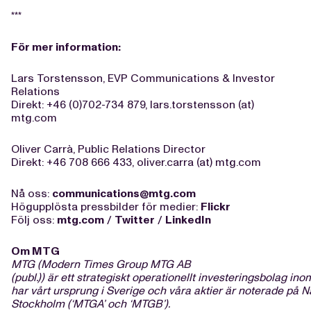
***
För mer information:
Lars Torstensson, EVP Communications & Investor
Relations
Direkt: +46 (0)702-734 879, lars.torstensson (at)
mtg.com
Oliver Carrà, Public Relations Director
Direkt: +46 708 666 433, oliver.carra (at) mtg.com
Nå oss:
communications@mtg.com
Högupplösta pressbilder för medier:
Flickr
Följ oss:
mtg.com
/
Twitter
/
LinkedIn
Om MTG
MTG (Modern Times Group MTG AB
(publ.)) är ett strategiskt operationellt investeringsbolag in
har vårt ursprung i Sverige och våra aktier är noterade på 
Stockholm (‘MTGA’ och ‘MTGB’).