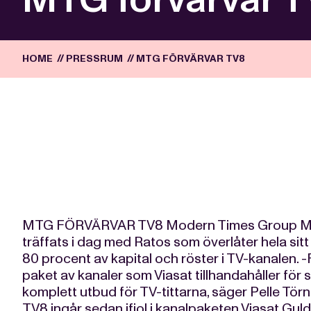
HOME
//
PRESSRUM
//
MTG FÖRVÄRVAR TV8
MTG FÖRVÄRVAR TV8 Modern Times Group MTG A
träffats i dag med Ratos som överlåter hela sitt
80 procent av kapital och röster i TV-kanalen.
paket av kanaler som Viasat tillhandahåller för sa
komplett utbud för TV-tittarna, säger Pelle Tö
TV8 ingår sedan ifjol i kanalpaketen Viasat Gul