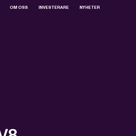
OM OSS
INVESTERARE
NYHETER
BOLAGSSTYRNING
AKTIEN
PRESSRUM
VALBEREDNING
RAPPORTER & PRESENTATIONER
PRESSBILDER
STYRELSEN
FINANSIELL KALENDER
PRENUMERERA
ERSÄTTNING TILL LEDANDE BEFATTNINGSHAVARE
BOLAGSSTÄMMOR
ARKIV
VD OCH VERKSTÄLLANDE LEDNING
KEY EVENTS
REVISORER
FÖRETRÄDESEMISSION 2021
BOLAGSORDNING
MTG SPLIT
TV8