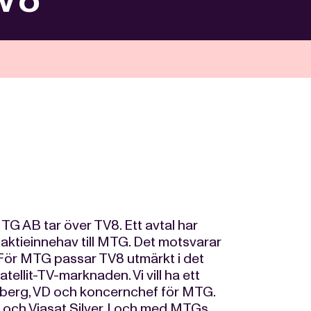
B tar över TV8. Ett avtal har
 aktieinnehav till MTG. Det motsvarar
 -För MTG passar TV8 utmärkt i det
tellit-TV-marknaden. Vi vill ha ett
rnberg, VD och koncernchef för MTG.
d och Viasat Silver. I och med MTGs