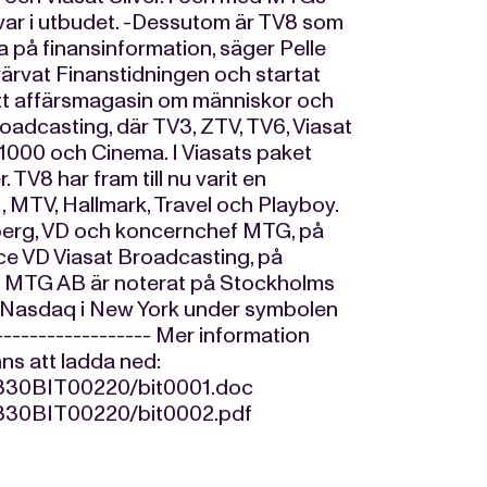
kvar i utbudet. -Dessutom är TV8 som
tsa på finansinformation, säger Pelle
ärvat Finanstidningen och startat
ett affärsmagasin om människor och
roadcasting, där TV3, ZTV, TV6, Viasat
1000 och Cinema. I Viasats paket
 TV8 har fram till nu varit en
, MTV, Hallmark, Travel och Playboy.
nberg, VD och koncernchef MTG, på
ce VD Viasat Broadcasting, på
p MTG AB är noterat på Stockholms
 Nasdaq i New York under symbolen
------------------ Mer information
inns att ladda ned:
90830BIT00220/bit0001.doc
0830BIT00220/bit0002.pdf