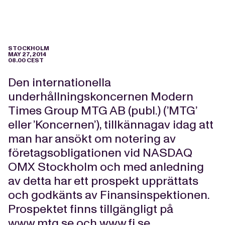
STOCKHOLM
MAY 27, 2014
08.00 CEST
Den internationella
underhållningskoncernen Modern
Times Group MTG AB (publ.) (’MTG’
eller ’Koncernen’), tillkännagav idag att
man har ansökt om notering av
företagsobligationen vid NASDAQ
OMX Stockholm och med anledning
av detta har ett prospekt upprättats
och godkänts av Finansinspektionen.
Prospektet finns tillgängligt på
www.mtg.se
och
www.fi.se
.