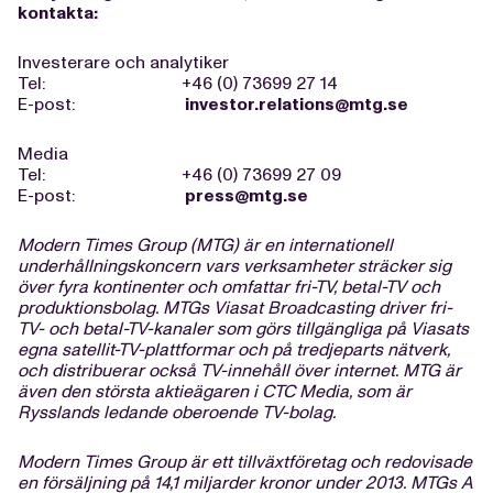
kontakta:
Investerare och analytiker
Tel: +46 (0) 73699 27 14
E-post:
investor.relations@mtg.se
Media
Tel: +46 (0) 73699 27 09
E-post:
press@mtg.se
Modern Times Group (MTG) är en internationell
underhållningskoncern vars verksamheter sträcker sig
över fyra kontinenter och omfattar fri-TV, betal-TV och
produktionsbolag. MTGs Viasat Broadcasting driver fri-
TV- och betal-TV-kanaler som görs tillgängliga på Viasats
egna satellit-TV-plattformar och på tredjeparts nätverk,
och distribuerar också TV-innehåll över internet. MTG är
även den största aktieägaren i CTC Media, som är
Rysslands ledande oberoende TV-bolag.
Modern Times Group är ett tillväxtföretag och redovisade
en försäljning på 14,1 miljarder kronor under 2013. MTGs A