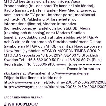
MTG AB består av sju affärsområden: Viasat
Broadcasting (fri- och betal-TV kanaler i nio länder),
Radio (sju nätverk i fem länder), New Media (Everyday
som interaktiv TV-portal, Internet-portal, mobilportal
och text-TV), Publishing (Affärsnyheter och
informationstjänster), Modern Interactive
(homeshopping, e-handel och logistik), SDI Media
(textning och dubbning) samt Modern Studios
(innehållsproduktion och rättighetsbibliotek). MTGs A-
och B-aktier är noterade på Stockholmsbörsens O-lista
(symbolerna MTGA och MTGB), samt på Nasdaq-börsen
i New York (symbolen MTGNY). MODERN TIMES GROUP
MTG AB Skeppsbron 18, Box 2094, SE-103 13 Stockholm,
Sweden Tel. +46 8 562 000 50 Fax. +46 8 20 50 74 (Publ)
Registration No. 556309-9158 www.mtg.se ----------------
-------------------------------------------- Denna information
skickades av Waymaker http://www.waymaker.se
Följande filer finns att ladda ned:
http://www.waymaker.net/bitonline/2003/12/30/2003123
http://www.waymaker.net/bitonline/2003/12/30/2003123
LADDA NED PRESS FILERNA:
WKR0001.DOC