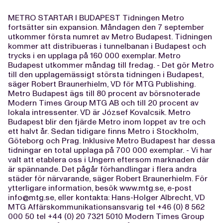
METRO STARTAR I BUDAPEST Tidningen Metro
fortsätter sin expansion. Måndagen den 7 september
utkommer första numret av Metro Budapest. Tidningen
kommer att distribueras i tunnelbanan i Budapest och
trycks i en upplaga på 160 000 exemplar. Metro
Budapest utkommer måndag till fredag. - Det gör Metro
till den upplagemässigt största tidningen i Budapest,
säger Robert Braunerhielm, VD för MTG Publishing.
Metro Budapest ägs till 80 procent av börsnoterade
Modern Times Group MTG AB och till 20 procent av
lokala intressenter. VD är József Kovalcsik. Metro
Budapest blir den fjärde Metro inom loppet av tre och
ett halvt år. Sedan tidigare finns Metro i Stockholm,
Göteborg och Prag. Inklusive Metro Budapest har dessa
tidningar en total upplaga på 700 000 exemplar. - Vi har
valt att etablera oss i Ungern eftersom marknaden där
är spännande. Det pågår förhandlingar i flera andra
städer för närvarande, säger Robert Braunerhielm. För
ytterligare information, besök www.mtg.se, e-post
info@mtg.se
, eller kontakta: Hans-Holger Albrecht, VD
MTG Affärskommunikationsansvarig tel +46 (0) 8 562
000 50 tel +44 (0) 20 7321 5010 Modern Times Group