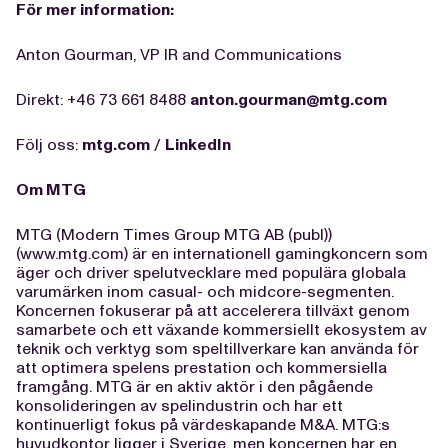
För mer information:
Anton Gourman, VP IR and Communications
Direkt: +46 73 661 8488
anton.gourman@mtg.com
Följ oss:
mtg.com
/
LinkedIn
Om MTG
MTG (Modern Times Group MTG AB (publ))
(www.mtg.com) är en internationell gamingkoncern som
äger och driver spelutvecklare med populära globala
varumärken inom casual- och midcore-segmenten.
Koncernen fokuserar på att accelerera tillväxt genom
samarbete och ett växande kommersiellt ekosystem av
teknik och verktyg som speltillverkare kan använda för
att optimera spelens prestation och kommersiella
framgång. MTG är en aktiv aktör i den pågående
konsolideringen av spelindustrin och har ett
kontinuerligt fokus på värdeskapande M&A. MTG:s
huvudkontor ligger i Sverige, men koncernen har en