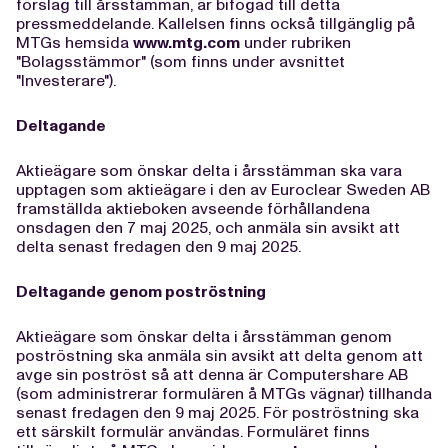
förslag till årsstämman, är bifogad till detta
pressmeddelande. Kallelsen finns också tillgänglig på
MTGs hemsida
www.mtg.com
under rubriken
"Bolagsstämmor" (som finns under avsnittet
"Investerare").
Deltagande
Aktieägare som önskar delta i årsstämman ska vara
upptagen som aktieägare i den av Euroclear Sweden AB
framställda aktieboken avseende förhållandena
onsdagen den 7 maj 2025, och anmäla sin avsikt att
delta senast fredagen den 9 maj 2025.
Deltagande genom poströstning
Aktieägare som önskar delta i årsstämman genom
poströstning ska anmäla sin avsikt att delta genom att
avge sin poströst så att denna är Computershare AB
(som administrerar formulären å MTGs vägnar) tillhanda
senast fredagen den 9 maj 2025. För poströstning ska
ett särskilt formulär användas. Formuläret finns