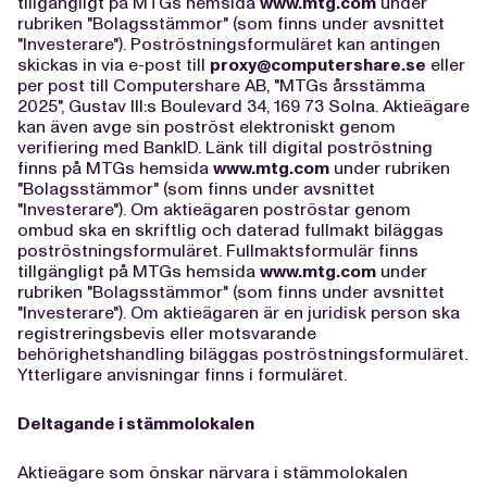
tillgängligt på MTGs hemsida
www.mtg.com
under
rubriken "Bolagsstämmor" (som finns under avsnittet
"Investerare"). Poströstningsformuläret kan antingen
skickas in via e-post till
proxy@computershare.se
eller
per post till Computershare AB, "MTGs årsstämma
2025", Gustav III:s Boulevard 34, 169 73 Solna. Aktieägare
kan även avge sin poströst elektroniskt genom
verifiering med BankID. Länk till digital poströstning
finns på MTGs hemsida
www.mtg.com
under rubriken
"Bolagsstämmor" (som finns under avsnittet
"Investerare"). Om aktieägaren poströstar genom
ombud ska en skriftlig och daterad fullmakt biläggas
poströstningsformuläret. Fullmaktsformulär finns
tillgängligt på MTGs hemsida
www.mtg.com
under
rubriken "Bolagsstämmor" (som finns under avsnittet
"Investerare"). Om aktieägaren är en juridisk person ska
registreringsbevis eller motsvarande
behörighetshandling biläggas poströstningsformuläret.
Ytterligare anvisningar finns i formuläret.
Deltagande i stämmolokalen
Aktieägare som önskar närvara i stämmolokalen