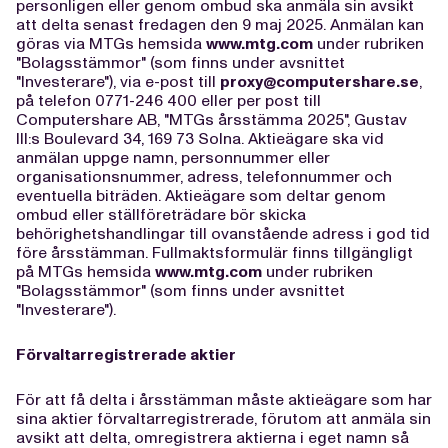
personligen eller genom ombud ska anmäla sin avsikt
att delta senast fredagen den 9 maj 2025. Anmälan kan
göras via MTGs hemsida
www.mtg.com
under rubriken
"Bolagsstämmor" (som finns under avsnittet
"Investerare"), via e-post till
proxy@computershare.se
,
på telefon 0771-246 400 eller per post till
Computershare AB, "MTGs årsstämma 2025", Gustav
III:s Boulevard 34, 169 73 Solna. Aktieägare ska vid
anmälan uppge namn, personnummer eller
organisationsnummer, adress, telefonnummer och
eventuella biträden. Aktieägare som deltar genom
ombud eller ställföreträdare bör skicka
behörighetshandlingar till ovanstående adress i god tid
före årsstämman. Fullmaktsformulär finns tillgängligt
på MTGs hemsida
www.mtg.com
under rubriken
"Bolagsstämmor" (som finns under avsnittet
"Investerare").
Förvaltarregistrerade aktier
För att få delta i årsstämman måste aktieägare som har
sina aktier förvaltarregistrerade, förutom att anmäla sin
avsikt att delta, omregistrera aktierna i eget namn så