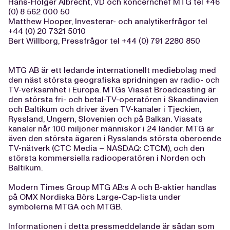
Hans-Holger Albrecht, VD och koncernchef MTG tel +46
(0) 8 562 000 50
Matthew Hooper, Investerar- och analytikerfrågor tel
+44 (0) 20 7321 5010
Bert Willborg, Pressfrågor tel +44 (0) 791 2280 850
MTG AB är ett ledande internationellt mediebolag med
den näst största geografiska spridningen av radio- och
TV-verksamhet i Europa. MTGs Viasat Broadcasting är
den största fri- och betal-TV-operatören i Skandinavien
och Baltikum och driver även TV-kanaler i Tjeckien,
Ryssland, Ungern, Slovenien och på Balkan. Viasats
kanaler når 100 miljoner människor i 24 länder. MTG är
även den största ägaren i Rysslands största oberoende
TV-nätverk (CTC Media – NASDAQ: CTCM), och den
största kommersiella radiooperatören i Norden och
Baltikum.
Modern Times Group MTG AB:s A och B-aktier handlas
på OMX Nordiska Börs Large-Cap-lista under
symbolerna MTGA och MTGB.
Informationen i detta pressmeddelande är sådan som