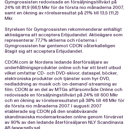
Gymgrossisten redovisade en försäljningstillväxt på
24% till 81,9 (66,1) Mkr för de första nio månaderna 2007,
samt en ökning av rörelseresultat på 21% till 13,5 (11,2)
Mkr.
Styrelsen för Gymgrossisten rekommenderar enhälligt
aktieägarna att acceptera Erbjudandet. Aktieägare som
representerar 77,7% aktierna och rösterna i
Gymgrossisten har gentemot CDON oåterkalleligen
åtagit sig att acceptera Erbjudandet.
CDON.com är Nordens ledande återförsäljare av
underhållningsprodukter online och har ett brett utbud
vilket omfattar CD- och DVD-skivor, dataspel, böcker,
elektroniska produkter och tjänster som hyr-DVD,
nedladdning av musik och ’on-demand’-streaming av
film. CDON är en del av MTGs affärsområde Online och
redovisade en försäljningstillväxt på 24% till 600 Mkr
och en ökning av rörelseresultatet på 38% till 48 Mkr för
de första nio månaderna 2007. I augusti 2007
etablerade sig CDON på den snabbväxande
skandinaviska modemarknaden online genom förvärvet
av 90% av den ledande återförsäljaren NLY Scandinavia
AB (www.nelly.se).