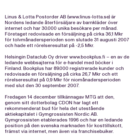
Linus & Lotta Postorder AB (www.linus-lotta.se) är
Nordens ledande återförsäljare av barnkläder över
internet och har 30.000 unika besökare per månad.
Företaget redovisade en försäljning på cirka 36,1 Mkr
för tolvmånadersperioden som slutade 31 augusti 2007
och hade ett rörelseresultat på -2,5 Mkr.
Helsingin Dataclub Oy driver www.bookplus.fi – en av de
ledande webbsajterna för e-handel med böcker i
Finland. Bookplus har 89.000 registrerade kunder och
redovisade en försäljning på cirka 26,7 Mkr och ett
rörelseresultat på 0,9 Mkr för niomånadersperioden
med slut den 30 september 2007.
Fredagen 14 december tillkännagav MTG att den,
genom sitt dotterbolag CDON har lagt ett
rekommenderat bud för hela det utestående
aktiekapitalet i Gymgrossisten Nordic AB.
Gymgrossisten etablerades 1996 och har en ledande
position på den svenska marknaden för kosttillskott,
främst via internet, men även via franchisebuiker.