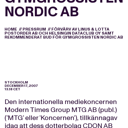
NORDIC AB
HOME
//
PRESSRUM
//
FÖRVÄRV AV LINUS & LOTTA
POSTORDER AB OCH HELSINGIN DATACLUB OY SAMT
REKOMMENDERAT BUD FÖR GYMGROSSISTEN NORDIC AB
STOCKHOLM
DECEMBER 17, 2007
13.18 CET
Den internationella mediekoncernen
Modern Times Group MTG AB (publ.)
(’MTG’ eller ’Koncernen’), tillkännagav
idag att dess dotterbolag CDON AB