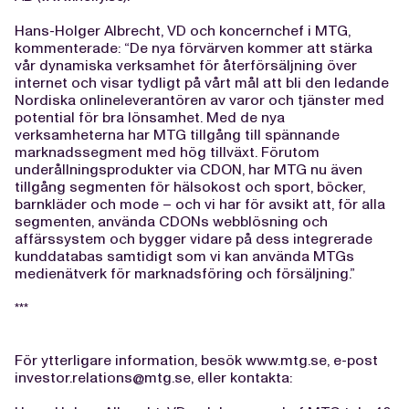
Hans-Holger Albrecht, VD och koncernchef i MTG,
kommenterade: “De nya förvärven kommer att stärka
vår dynamiska verksamhet för återförsäljning över
internet och visar tydligt på vårt mål att bli den ledande
Nordiska onlineleverantören av varor och tjänster med
potential för bra lönsamhet. Med de nya
verksamheterna har MTG tillgång till spännande
marknadssegment med hög tillväxt. Förutom
underållningsprodukter via CDON, har MTG nu även
tillgång segmenten för hälsokost och sport, böcker,
barnkläder och mode – och vi har för avsikt att, för alla
segmenten, använda CDONs webblösning och
affärssystem och bygger vidare på dess integrerade
kunddatabas samtidigt som vi kan använda MTGs
medienätverk för marknadsföring och försäljning.”
***
För ytterligare information, besök www.mtg.se, e-post
investor.relations@mtg.se
, eller kontakta: