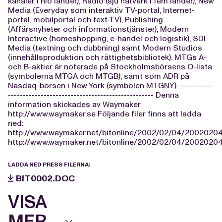
kanaler i nio länder), Radio (sju nätverk i fem länder), New
Media (Everyday som interaktiv TV-portal, Internet-
portal, mobilportal och text-TV), Publishing
(Affärsnyheter och informationstjänster), Modern
Interactive (homeshopping, e-handel och logistik), SDI
Media (textning och dubbning) samt Modern Studios
(innehållsproduktion och rättighetsbibliotek). MTGs A-
och B-aktier är noterade på Stockholmsbörsens O-lista
(symbolerna MTGA och MTGB), samt som ADR på
Nasdaq-börsen i New York (symbolen MTGNY). -----------
------------------------------------------------- Denna
information skickades av Waymaker
http://www.waymaker.se Följande filer finns att ladda
ned:
http://www.waymaker.net/bitonline/2002/02/04/2002020
http://www.waymaker.net/bitonline/2002/02/04/20020204
LADDA NED PRESS FILERNA:
BIT0002.DOC
VISA
MER