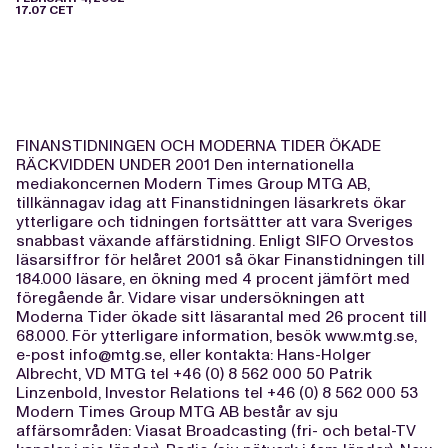
17.07 CET
FINANSTIDNINGEN OCH MODERNA TIDER ÖKADE
RÄCKVIDDEN UNDER 2001 Den internationella
mediakoncernen Modern Times Group MTG AB,
tillkännagav idag att Finanstidningen läsarkrets ökar
ytterligare och tidningen fortsättter att vara Sveriges
snabbast växande affärstidning. Enligt SIFO Orvestos
läsarsiffror för helåret 2001 så ökar Finanstidningen till
184.000 läsare, en ökning med 4 procent jämfört med
föregående år. Vidare visar undersökningen att
Moderna Tider ökade sitt läsarantal med 26 procent till
68.000. För ytterligare information, besök www.mtg.se,
e-post
info@mtg.se
, eller kontakta: Hans-Holger
Albrecht, VD MTG tel +46 (0) 8 562 000 50 Patrik
Linzenbold, Investor Relations tel +46 (0) 8 562 000 53
Modern Times Group MTG AB består av sju
affärsområden: Viasat Broadcasting (fri- och betal-TV