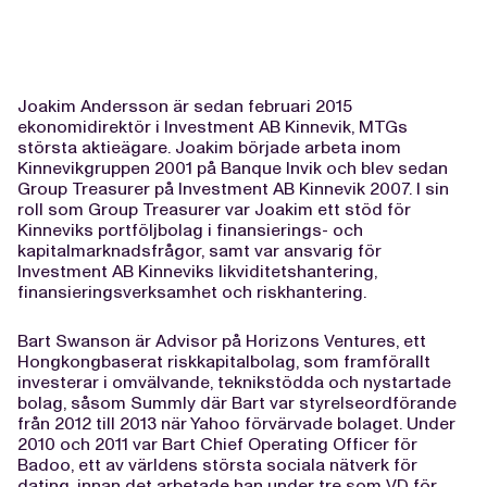
Joakim Andersson är sedan februari 2015
ekonomidirektör i Investment AB Kinnevik, MTGs
största aktieägare. Joakim började arbeta inom
Kinnevikgruppen 2001 på Banque Invik och blev sedan
Group Treasurer på Investment AB Kinnevik 2007. I sin
roll som Group Treasurer var Joakim ett stöd för
Kinneviks portföljbolag i finansierings- och
kapitalmarknadsfrågor, samt var ansvarig för
Investment AB Kinneviks likviditetshantering,
finansieringsverksamhet och riskhantering.
Bart Swanson är Advisor på Horizons Ventures, ett
Hongkongbaserat riskkapitalbolag, som framförallt
investerar i omvälvande, teknikstödda och nystartade
bolag, såsom Summly där Bart var styrelseordförande
från 2012 till 2013 när Yahoo förvärvade bolaget. Under
2010 och 2011 var Bart Chief Operating Officer för
Badoo, ett av världens största sociala nätverk för
dating, innan det arbetade han under tre som VD för