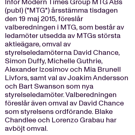
Inför Modern Times Group MTG ABs
(publ) ("MTG") årsstämma tisdagen
den 19 maj 2015, föreslår
valberedningen i MTG, som består av
ledamöter utsedda av MTGs största
aktieägare, omval av
styrelseledamöterna David Chance,
Simon Duffy, Michelle Guthrie,
Alexander Izosimov och Mia Brunell
Livfors, samt val av Joakim Andersson
och Bart Swanson som nya
styrelseledamöter. Valberedningen
föreslår även omval av David Chance
som styrelsens ordförande. Blake
Chandlee och Lorenzo Grabau har
avböjt omval.