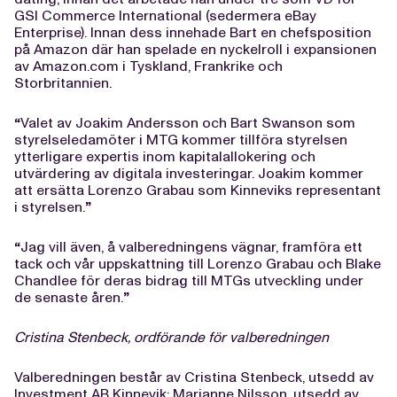
GSI Commerce International (sedermera eBay
Enterprise). Innan dess innehade Bart en chefsposition
på Amazon där han spelade en nyckelroll i expansionen
av Amazon.com i Tyskland, Frankrike och
Storbritannien.
“
Valet av Joakim Andersson och Bart Swanson som
styrelseledamöter i MTG kommer tillföra styrelsen
ytterligare expertis inom kapitalallokering och
utvärdering av digitala investeringar. Joakim kommer
att ersätta Lorenzo Grabau som Kinneviks representant
i styrelsen.
”
“
Jag vill även, å valberedningens vägnar, framföra ett
tack och vår uppskattning till Lorenzo Grabau och Blake
Chandlee för deras bidrag till MTGs utveckling under
de senaste åren.
”
Cristina Stenbeck, ordförande för valberedningen
Valberedningen består av Cristina Stenbeck, utsedd av
Investment AB Kinnevik; Marianne Nilsson, utsedd av