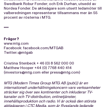
Swedbank Robur Fonder; och Erik Durhan, utsedd av
Nordea Fonder. De aktieägare som utsett ledamöter till
valberedningen representerar tillsammans mer än 55
procent av rösterna i MTG.
****
Fr
ågor?
www.mtg.com
Facebook: facebook.com/MTGAB
Twitter
:
@mtgab
Cristina Stenbeck + 46 (0) 8 562 000 00
Matthew Hooper +44 (0) 7768 440 414
(
investors@mtg.com
eller
press@mtg.com
)
MTG (Modern Times Group MTG AB (publ.)) är en
internationell underhållningskoncern vars verksamheter
sträcker sig över sex kontinenter och inkluderar TV-
kanaler och TV-distribution, onlinetjänster,
innehållsproduktion och radio. Vi är också den största
aktieägaren i CTC Media, som är Rysslands ledande