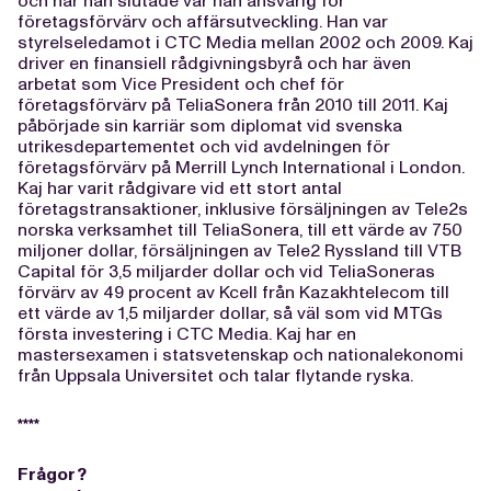
och när han slutade var han ansvarig för
företagsförvärv och affärsutveckling. Han var
styrelseledamot i CTC Media mellan 2002 och 2009. Kaj
driver en finansiell rådgivningsbyrå och har även
arbetat som Vice President och chef för
företagsförvärv på TeliaSonera från 2010 till 2011. Kaj
påbörjade sin karriär som diplomat vid svenska
utrikesdepartementet och vid avdelningen för
företagsförvärv på Merrill Lynch International i London.
Kaj har varit rådgivare vid ett stort antal
företagstransaktioner, inklusive försäljningen av Tele2s
norska verksamhet till TeliaSonera, till ett värde av 750
miljoner dollar, försäljningen av Tele2 Ryssland till VTB
Capital för 3,5 miljarder dollar och vid TeliaSoneras
förvärv av 49 procent av Kcell från Kazakhtelecom till
ett värde av 1,5 miljarder dollar, så väl som vid MTGs
första investering i CTC Media. Kaj har en
mastersexamen i statsvetenskap och nationalekonomi
från Uppsala Universitet och talar flytande ryska.
****
Frågor?