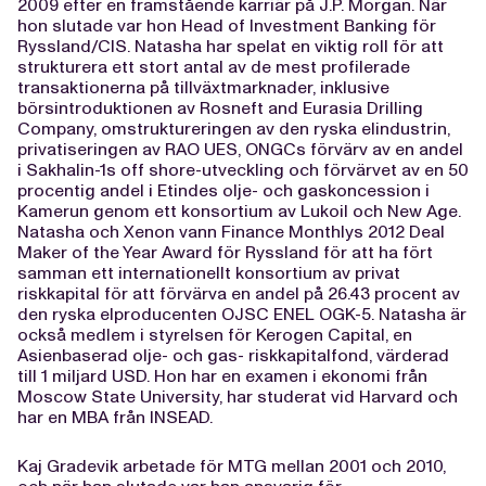
2009 efter en framstående karriär på J.P. Morgan. När
hon slutade var hon Head of Investment Banking för
Ryssland/CIS. Natasha har spelat en viktig roll för att
strukturera ett stort antal av de mest profilerade
transaktionerna på tillväxtmarknader, inklusive
börsintroduktionen av Rosneft and Eurasia Drilling
Company, omstruktureringen av den ryska elindustrin,
privatiseringen av RAO UES, ONGCs förvärv av en andel
i Sakhalin-1s off shore-utveckling och förvärvet av en 50
procentig andel i Etindes olje- och gaskoncession i
Kamerun genom ett konsortium av Lukoil och New Age.
Natasha och Xenon vann Finance Monthlys 2012 Deal
Maker of the Year Award för Ryssland för att ha fört
samman ett internationellt konsortium av privat
riskkapital för att förvärva en andel på 26.43 procent av
den ryska elproducenten OJSC ENEL OGK-5. Natasha är
också medlem i styrelsen för Kerogen Capital, en
Asienbaserad olje- och gas- riskkapitalfond, värderad
till 1 miljard USD. Hon har en examen i ekonomi från
Moscow State University, har studerat vid Harvard och
har en MBA från INSEAD.
Kaj Gradevik arbetade för MTG mellan 2001 och 2010,