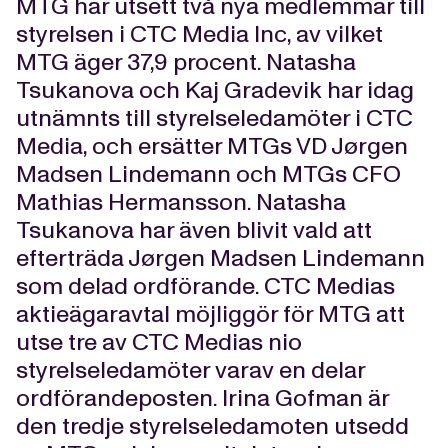
MTG har utsett två nya medlemmar till
styrelsen i CTC Media Inc, av vilket
MTG äger 37,9 procent. Natasha
Tsukanova och Kaj Gradevik har idag
utnämnts till styrelseledamöter i CTC
Media, och ersätter MTGs VD Jørgen
Madsen Lindemann och MTGs CFO
Mathias Hermansson. Natasha
Tsukanova har även blivit vald att
efterträda Jørgen Madsen Lindemann
som delad ordförande. CTC Medias
aktieägaravtal möjliggör för MTG att
utse tre av CTC Medias nio
styrelseledamöter varav en delar
ordförandeposten. Irina Gofman är
den tredje styrelseledamoten utsedd