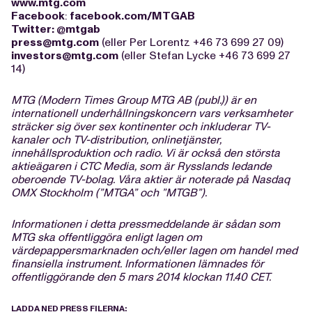
www.mtg.com
Facebook
:
facebook.com/MTGAB
Twitter
:
@
mtgab
press@mtg.com
(eller Per Lorentz +46 73 699 27 09)
investors@mtg.com
(eller Stefan Lycke +46 73 699 27
14)
MTG (Modern Times Group MTG AB (publ.)) är en
internationell underhållningskoncern vars verksamheter
sträcker sig över sex kontinenter och inkluderar TV-
kanaler och TV-distribution, onlinetjänster,
innehållsproduktion och radio. Vi är också den största
aktieägaren i CTC Media, som är Rysslands ledande
oberoende TV-bolag. Våra aktier är noterade på Nasdaq
OMX Stockholm (”MTGA” och ”MTGB”).
Informationen i detta pressmeddelande är sådan som
MTG ska offentliggöra enligt lagen om
värdepappersmarknaden och/eller lagen om handel med
finansiella instrument. Informationen lämnades för
offentliggörande den 5 mars 2014 klockan 11.40 CET.
LADDA NED PRESS FILERNA: