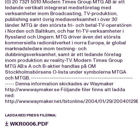
(0) 20 7321 5010 Modern Times Group MTG AB är ett
ledande vertikalt integrerat medieföretag med
verksamheter inom Broadcasting, TV-produktion,
publishing samt övrig mediaverksamhet i över 30
länder. MTG är den största fri- och betal-TV-operatören
i Norden och Baltikum, och har fri-TV-verksamheter i
Ryssland och Ungern. MTG driver även det största
kommersiella radionätverket i norra Europa, är global
marknadsledare inom textning- och
dubbningsverksamhet, samt är ett ledande företag
inom produktion av reality-TV. Modern Times Group
MTG AB:s A och B-aktier handlas på OM
Stockholmsbörsens O-lista under symbolerna MTGA
och MTGB. -------------------------------------------------------
----- Denna information skickades av Waymaker
http://www.waymaker.se Följande filer finns att ladda
ned:
http://www.waymaker.net/bitonline/2004/01/29/2004012
LADDA NED PRESS FILERNA:
WKR0006.PDF