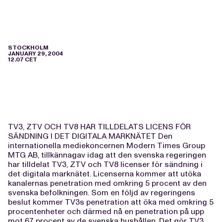
STOCKHOLM
JANUARY 29, 2004
12.07 CET
TV3, ZTV OCH TV8 HAR TILLDELATS LICENS FÖR
SÄNDNING I DET DIGITALA MARKNÄTET Den
internationella mediekoncernen Modern Times Group
MTG AB, tillkännagav idag att den svenska regeringen
har tilldelat TV3, ZTV och TV8 licenser för sändning i
det digitala marknätet. Licenserna kommer att utöka
kanalernas penetration med omkring 5 procent av den
svenska befolkningen. Som en följd av regeringens
beslut kommer TV3s penetration att öka med omkring 5
procentenheter och därmed nå en penetration på upp
mot 67 procent av de svenska hushållen. Det gör TV3