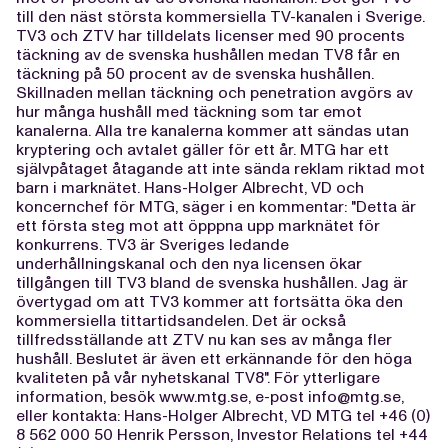
till den näst största kommersiella TV-kanalen i Sverige.
TV3 och ZTV har tilldelats licenser med 90 procents
täckning av de svenska hushållen medan TV8 får en
täckning på 50 procent av de svenska hushållen.
Skillnaden mellan täckning och penetration avgörs av
hur många hushåll med täckning som tar emot
kanalerna. Alla tre kanalerna kommer att sändas utan
kryptering och avtalet gäller för ett år. MTG har ett
självpåtaget åtagande att inte sända reklam riktad mot
barn i marknätet. Hans-Holger Albrecht, VD och
koncernchef för MTG, säger i en kommentar: "Detta är
ett första steg mot att öpppna upp marknätet för
konkurrens. TV3 är Sveriges ledande
underhållningskanal och den nya licensen ökar
tillgången till TV3 bland de svenska hushållen. Jag är
övertygad om att TV3 kommer att fortsätta öka den
kommersiella tittartidsandelen. Det är också
tillfredsställande att ZTV nu kan ses av många fler
hushåll. Beslutet är även ett erkännande för den höga
kvaliteten på vår nyhetskanal TV8". För ytterligare
information, besök www.mtg.se, e-post
info@mtg.se
,
eller kontakta: Hans-Holger Albrecht, VD MTG tel +46 (0)
8 562 000 50 Henrik Persson, Investor Relations tel +44