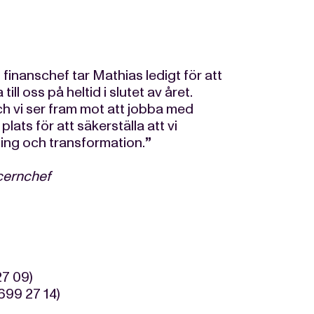
inanschef tar Mathias ledigt för att
ll oss på heltid i slutet av året.
h vi ser fram mot att jobba med
plats för att säkerställa att vi
ling och transformation.
”
cernchef
27 09)
699 27 14)