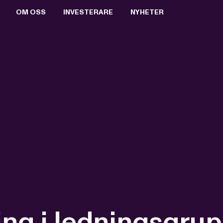
OM OSS
INVESTERARE
NYHETER
BOLAGSSTYRNING
AKTIEN
PRESSRUM
VALBEREDNING
RAPPORTER & PRESENTATIONER
PRESSBILDER
STYRELSEN
FINANSIELL KALENDER
PRENUMERERA
ERSÄTTNING TILL LEDANDE BEFATTNINGSHAVARE
BOLAGSSTÄMMOR
ARKIV
VD OCH VERKSTÄLLANDE LEDNING
KEY EVENTS
REVISORER
FÖRETRÄDESEMISSION 2021
BOLAGSORDNING
MTG SPLIT
dring i ledningsgru