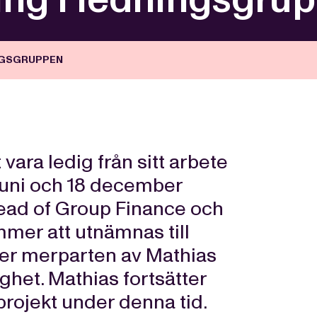
INGSGRUPPEN
ra ledig från sitt arbete
juni och 18 december
ead of Group Finance och
mmer att utnämnas till
över merparten av Mathias
het. Mathias fortsätter
 projekt under denna tid.