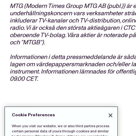
MTG (Modern Times Group MTG AB (publ.)) är en
underhållningskoncern vars verksamheter sträc
inkluderar TV-kanaler och TV-distribution, onlin
radio. Vi är också den största aktieägaren i C
oberoende TV-bolag. Våra aktier är noterade
och ”MTGB”).
Informationen i detta pressmeddelande är såda
lagen om värdepappersmarknaden och/eller la
instrument. Informationen lämnades för offentl
09.00 CET.
LADDA NED PRESS FILERNA:
Cookie Preferences
Release
When you visit our website, we or also third parties process
certain personal data of yours through cookies and similar