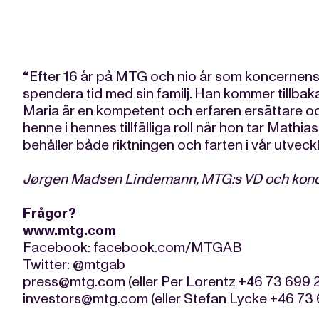
“
Efter 16 år på MTG och nio år som koncernens f
spendera tid med sin familj. Han kommer tillbaka ti
Maria är en kompetent och erfaren ersättare oc
henne i hennes tillfälliga roll när hon tar Mathias 
behåller både riktningen och farten i vår utveck
Jørgen Madsen Lindemann, MTG:s VD och kon
Frågor?
www.mtg.com
Facebook: facebook.com/MTGAB
Twitter: @mtgab
press@mtg.com
(eller Per Lorentz +46 73 699 
investors@mtg.com
(eller Stefan Lycke +46 73 