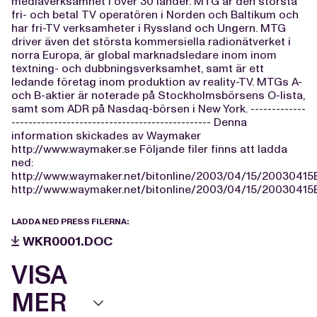
mediaverksamhet i över 30 länder. MTG är den största
fri- och betal TV operatören i Norden och Baltikum och
har fri-TV verksamheter i Ryssland och Ungern. MTG
driver även det största kommersiella radionätverket i
norra Europa, är global marknadsledare inom inom
textning- och dubbningsverksamhet, samt är ett
ledande företag inom produktion av reality-TV. MTGs A-
och B-aktier är noterade på Stockholmsbörsens O-lista,
samt som ADR på Nasdaq-börsen i New York. -------------
----------------------------------------------- Denna
information skickades av Waymaker
http://www.waymaker.se Följande filer finns att ladda
ned:
http://www.waymaker.net/bitonline/2003/04/15/2003041
http://www.waymaker.net/bitonline/2003/04/15/2003041
LADDA NED PRESS FILERNA:
WKR0001.DOC
VISA
MER