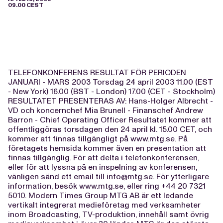
09.00 CEST
TELEFONKONFERENS RESULTAT FÖR PERIODEN
JANUARI - MARS 2003 Torsdag 24 april 2003 11.00 (EST
- New York) 16.00 (BST - London) 17.00 (CET - Stockholm)
RESULTATET PRESENTERAS AV: Hans-Holger Albrecht -
VD och koncernchef Mia Brunell - Finanschef Andrew
Barron - Chief Operating Officer Resultatet kommer att
offentliggöras torsdagen den 24 april kl. 15.00 CET, och
kommer att finnas tillgängligt på www.mtg.se. På
företagets hemsida kommer även en presentation att
finnas tillgänglig. För att delta i telefonkonferensen,
eller för att lyssna på en inspelning av konferensen,
vänligen sänd ett email till
info@mtg.se
. För ytterligare
information, besök www.mtg.se, eller ring +44 20 7321
5010. Modern Times Group MTG AB är ett ledande
vertikalt integrerat medieföretag med verksamheter
inom Broadcasting, TV-produktion, innehåll samt övrig