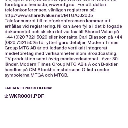
företagets hemsida, www.mtg.se . För att delta i
telefonkonferensen, vänligen registrera på:
http://www.sharedvalue.net/MTG/Q32005
Telefonnumret till telefonkonferensen kommer att
erhållas vid registrering. Ni kan även fylla i det bifogade
dokumentet och skicka det via fax till Shared Value på
+44 (0)20 7321 5020 eller kontakta Carl Eliasson på +44
(0)20 7321 5025 för ytterligare detaljer. Modern Times
Group MTG AB är ett ledande vertikalt integrerat
medieföretag med verksamheter inom Broadcasting,
TV-produktion samt övrig mediaverksamhet i över 30
länder. Modern Times Group MTG AB:s A och B-aktier
handlas på OM Stockholmsbörsens O-lista under
symbolerna MTGA och MTGB.
LADDA NED PRESS FILERNA:
WKR0001.PDF