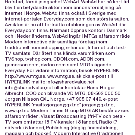
Hofstad, försäljningschef WebAd. WebAd har på kort tid
blivit en betydande aktör inom annonsförsäljning på
Internet i Norge. WebAd finns också i Sverige med
Internet-portalen Everyday.com som den största sajten.
Avsikten är nu att fortsätta etableringen av WebAd där
Everyday.com finns. Närmast öppnas kontor i Danmark
och i Nederländerna. WebAd ingår i MTGs affärsområde
Modern Interactive där samtliga företag inom
traditionell homeshopping, e-handel, Internet och text-
TV samlats. Där återfinns kända varumärken som
TVShop, tvshop.com, CDON.com, ADON.com,
gamerson.com, dvdon.com samt MTGs ägande i
Everyday. För vidare information, besök HYPERLINK
http://www.mtg.se, www.mtg.se, skicka e-post till
HYPERLINK mailto:info@sharedvalue,net
info@sharedvalue,net eller kontakta: Hans-Holger
Albrecht, COO och blivande VD MTG, 08-562 000 50
Jørgen Nilsson QXL Norge, +47 905 07 449, e-post
HYPERLINK "mailto:
jorgen@qxl.no
"
jorgen@qxl.no
,
www.qxl.no Modern Times Group MTG AB består av sex
affärsområden: Viasat Broadcasting (fri-TV och betal-
TV som omfattar 18 TV-kanaler i 8 länder), Radio (7
nätverk i 5 länder), Publishing (daglig finanstidning,
magasin och böcker), Modern Interactive (traditionell