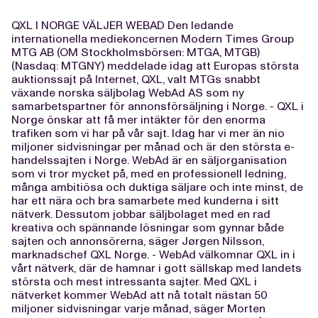
QXL I NORGE VÄLJER WEBAD Den ledande
internationella mediekoncernen Modern Times Group
MTG AB (OM Stockholmsbörsen: MTGA, MTGB)
(Nasdaq: MTGNY) meddelade idag att Europas största
auktionssajt på Internet, QXL, valt MTGs snabbt
växande norska säljbolag WebAd AS som ny
samarbetspartner för annonsförsäljning i Norge. - QXL i
Norge önskar att få mer intäkter för den enorma
trafiken som vi har på vår sajt. Idag har vi mer än nio
miljoner sidvisningar per månad och är den största e-
handelssajten i Norge. WebAd är en säljorganisation
som vi tror mycket på, med en professionell ledning,
många ambitiösa och duktiga säljare och inte minst, de
har ett nära och bra samarbete med kunderna i sitt
nätverk. Dessutom jobbar säljbolaget med en rad
kreativa och spännande lösningar som gynnar både
sajten och annonsörerna, säger Jørgen Nilsson,
marknadschef QXL Norge. - WebAd välkomnar QXL in i
vårt nätverk, där de hamnar i gott sällskap med landets
största och mest intressanta sajter. Med QXL i
nätverket kommer WebAd att nå totalt nästan 50
miljoner sidvisningar varje månad, säger Morten