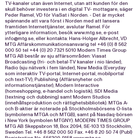
TV-kanaler utan även Internet, utan att kunden för den
skull behöver investera i en digital TV- mottagare, säger
Peder Ramel, VD för ViaSat i Norden. - Det är mycket
spännande att vara först i Norden med att lansera
framtiden Internettjänster, avslutar Ramel. För
ytterligare information, besök www.mtg.se, e-post
info@mtg.se
, eller kontakta: Hans-Holger Albrecht, VD
MTG Affärskommunikationsansvarig tel +46 (0) 8 562
000 50 tel +44 (0) 20 7321 5010 Modern Times Group
MTG AB består av sju affärsområden: Viasat
Broadcasting (fri- och betal-TV kanaler i nio länder),
Radio (sju nätverk i fem länder), New Media (Everyday
som interaktiv TV-portal, Internet-portal, mobilportal
och text-TV), Publishing (Affärsnyheter och
informationstjänster), Modern Interactive
(homeshopping, e-handel och logistik), SDI Media
(textning och dubbning) samt Modern Studios
(innehållsproduktion och rättighetsbibliotek). MTGs A-
och B-aktier är noterade på Stockholmsbörsens O-lista
(symbolerna MTGA och MTGB), samt på Nasdaq-börsen
i New York (symbolen MTGNY). MODERN TIMES GROUP
MTG AB Skeppsbron 18, Box 2094, SE-103 13 Stockholm,
Sweden Tel. +46 8 562 000 50 Fax. +46 8 20 50 74 (Publ)
Registration No. 556309-9158 www.mtg.se ----------------