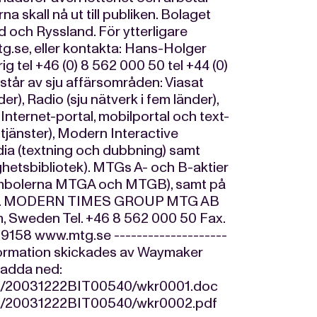
a skall nå ut till publiken. Bolaget
d och Ryssland. För ytterligare
tg.se
, eller kontakta: Hans-Holger
tel +46 (0) 8 562 000 50 tel +44 (0)
år av sju affärsområden: Viasat
er), Radio (sju nätverk i fem länder),
nternet-portal, mobilportal och text-
tjänster), Modern Interactive
dia (textning och dubbning) samt
hetsbibliotek). MTGs A- och B-aktier
ymbolerna MTGA och MTGB), samt på
NY). MODERN TIMES GROUP MTG AB
, Sweden Tel. +46 8 562 000 50 Fax.
9158 www.mtg.se --------------------
information skickades av Waymaker
 ladda ned:
/22/20031222BIT00540/wkr0001.doc
22/20031222BIT00540/wkr0002.pdf