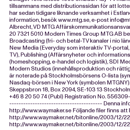
tillsammans med distributionssidan för att lottern
har sedan tidigare liknande verksamhet i Estlan
information, besök www.mtg.se, e-post
info@m
Albrecht, VD MTG Affärskommunikationsansvarig 
20 7321 5010 Modern Times Group MTG AB best
Broadcasting (fri- och betal-TV kanaler i nio länd
New Media (Everyday som interaktiv TV-portal, I
TV), Publishing (Affärsnyheter och informations
(homeshopping, e-handel och logistik), SDI Me
Modern Studios (innehållsproduktion och rättig
är noterade på Stockholmsbörsens O-lista (s
Nasdaq-börsen i New York (symbolen MTG
Skeppsbron 18, Box 2094, SE-103 13 Stockholm
+46 8 20 50 74 (Publ) Registration No. 556309-
---------------------------------------- Denna 
http://www.waymaker.se Följande filer finns att
http://www.waymaker.net/bitonline/2003/12
http://www.waymaker.net/bitonline/2003/12/