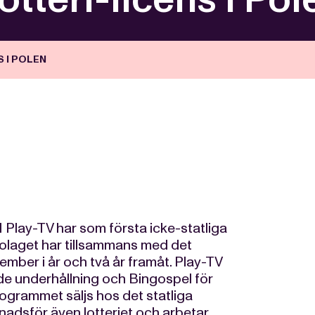
S I POLEN
ay-TV har som första icke-statliga
 bolaget har tillsammans med det
ember i år och två år framåt. Play-TV
e underhållning och Bingospel för
ogrammet säljs hos det statliga
adsför även lotteriet och arbetar