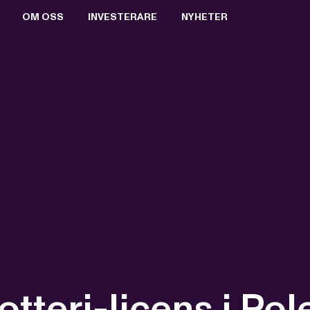
OM OSS
INVESTERARE
NYHETER
BOLAGSSTYRNING
AKTIEN
PRESSRUM
VALBEREDNING
RAPPORTER & PRESENTATIONER
PRESSBILDER
STYRELSEN
FINANSIELL KALENDER
PRENUMERERA
ERSÄTTNING TILL LEDANDE BEFATTNINGSHAVARE
BOLAGSSTÄMMOR
ARKIV
VD OCH VERKSTÄLLANDE LEDNING
KEY EVENTS
REVISORER
FÖRETRÄDESEMISSION 2021
BOLAGSORDNING
MTG SPLIT
lotteri-licens i Pol