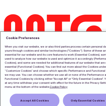
Cookie Preferences
When you visit our website, we or also third parties process certain personal da
Kontakt
yours through cookies and similar technologies ("Cookies "). Some of these ar
Pressrum
essential for our website and its core features to work (Essential Cookies), so
Prenumerera
used to analyze how our website is used and optimize it accordingly (Perfor
LinkedIn
Cookies), and some are needed for additional features of our website that are 
English
essential (Functional Cookies). You can find out more about the Cookies unde
“Customize Cookies” and choose which specific Performance and Functional
Cookiepolicy
we may use. You can choose whether we use all or none of the Performance 
Integritetspolicy
Functional Cookies by clicking either "Accept All" or "Only Essential Cookies". 
at any time withdraw your consent with effect for the future in the Privacy Sett
menu at the bottom of the website.
Cookie Policy
Copyright Modern Times Group MTG AB
Sekretessinställningar
Accept All Cookies
Only Essential Cookies