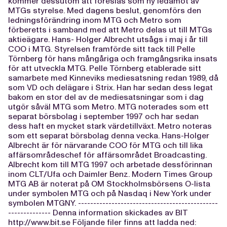
kommer dessutom att föreslås som ny ledamot av
MTGs styrelse. Med dagens beslut, genomförs den
ledningsförändring inom MTG och Metro som
förberetts i samband med att Metro delas ut till MTGs
aktieägare. Hans- Holger Albrecht utsågs i maj i år till
COO i MTG. Styrelsen framförde sitt tack till Pelle
Törnberg för hans mångåriga och framgångsrika insats
för att utveckla MTG. Pelle Törnberg etablerade sitt
samarbete med Kinneviks mediesatsning redan 1989, då
som VD och delägare i Strix. Han har sedan dess legat
bakom en stor del av de mediesatsningar som i dag
utgör såväl MTG som Metro. MTG noterades som ett
separat börsbolag i september 1997 och har sedan
dess haft en mycket stark värdetillväxt. Metro noteras
som ett separat börsbolag denna vecka. Hans-Holger
Albrecht är för närvarande COO för MTG och till lika
affärsområdeschef för affärsområdet Broadcasting.
Albrecht kom till MTG 1997 och arbetade dessförinnan
inom CLT/Ufa och Daimler Benz. Modern Times Group
MTG AB är noterat på OM Stockholmsbörsens O-lista
under symbolen MTG och på Nasdaq i New York under
symbolen MTGNY. ----------------------------------------------
-------------- Denna information skickades av BIT
http://www.bit.se Följande filer finns att ladda ned: