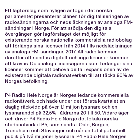
Ett lagförslag som nyligen antogs i det norska
parlamentet presenterar planen för digitaliseringen av
radiosändningarna och nedsläckningen av analoga FM-
sändningar i Norge. För att stödja den digitala
övergången gör lagförslaget det möjligt för
existerande norska nationella kommersiella radiobolag
att förlänga sina licenser från 2014 tills nedsläckningen
av analoga FM-sändingar, 2017. All radio kommer
därefter att sändas digitalt och inga licenser kommer
att krävas. De analoga licensägarna som förlänger sina
licenser kommer att behöva delta i expansionen av de
existerande digitala radionätverken till att täcka 90% av
Norges befolkning.
P4 Radio Hele Norge är Norges ledande kommersiella
radionätverk, och hade under det första kvartalet en
daglig räckvidd på över 1,1 miljon lyssnare och en
lyssnarandel på 32,5% i åldrarna 20 till 50. Vidare äger
och driver P4 Radio Hele Norge det lokala norska
stadsnätverket P5, som sänds i Oslo, Bergen,
Trondheim och Stavanger och når en total potentiell
publik på två miljoner lyssnare. P4 Radio Hele Norges