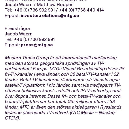
Jacob Waern / Matthew Hooper
Tel: +46 (0) 736 992 991 / +44 (0) 7768 440 414
E-post:
investor.relations@mtg.se
Pressfrågor:
Jacob Waern
Tel: +46 (0) 736 992 991
E-post:
press@mtg.se
Modern Times Group är ett internationellt mediebolag
med den största geografiska spridningen av TV-
verksamhet i Europa. MTGs Viasat Broadcasting driver 28
fri-TV-kanaler i elva länder, och 38 betal-TV-kanaler i 32
länder. Betal-TV-kanalerna distribueras på Viasats egna
satellit-TV-plattform i nio länder, samt via tredjeparts TV-
nätverk (inklusive kabel- satellit och IPTV-nätverk), samt
över öppna internet. Dessa fri- och betal-TV-kanaler och
betal-TV-plattformar har totalt 125 miljoner tittare i 33
länder. MTG är även den största aktieägaren i Rysslands
ledande oberoende TV-nätverk (CTC Media – Nasdaq:
CTCM).