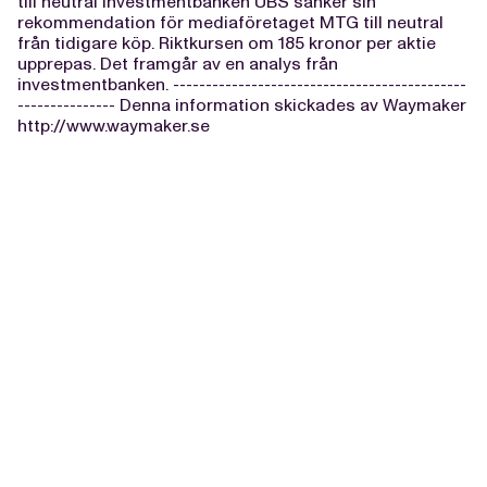
till neutral Investmentbanken UBS sänker sin
rekommendation för mediaföretaget MTG till neutral
från tidigare köp. Riktkursen om 185 kronor per aktie
upprepas. Det framgår av en analys från
investmentbanken. ---------------------------------------------
--------------- Denna information skickades av Waymaker
http://www.waymaker.se