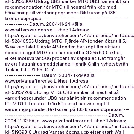
id=53135300 Utdrag UBS sänker MTG UBS har sänkt sin
rekommendation för MTG till neutral från köp med
hänvisning till värderingsgrunder. Riktkuren på 185
kronor upprepas. -----------------------------------------------
------------- Datum: 2004-11-24 Källa:
www.affarsvarlden.se Likhet: 1 Adress:
http://myportal.cyberwatcher.com/v4/enterprise/hilite.asp
id=52840553 Utdrag MTG: Fjärde AP-fonden ökar till 5,1
% av kapitalet Fjärde AP-fonden har köpt fler aktier i
mediabolaget MTG och har därefter 3.355.900 aktier,
vilket motsvarar 5,06 procent av kapitalet. Det framgår
av ett flaggningsmeddelande. Henrik Öhlin Nyhetsbyrån
Ticker, tel 031-68 34 51 ----------------------------------------
-------------------- Datum: 2004-11-29 Källa:
www.privataaffarer.se Likhet: 1 Adress:
http://myportal.cyberwatcher.com/v4/enterprise/hilite.asp
id=53137269 Utdrag MTG: UBS sänker till neutral på
värderingsgrunder UBS har sänkt sin rekommendation
för MTG till neutral från köp med hänvisning till
värderingsgrunder. Riktkuren på 185 kronor upprepas. ---
--------------------------------------------------------- Datum:
2004-11-12 Källa: www.privataaffarer.se Likhet: 1 Adress:
http://myportal.cyberwatcher.com/v4/enterprise/hilite.asp
id=51939816 Utdrag Väntas öppna upp efter stark Wall