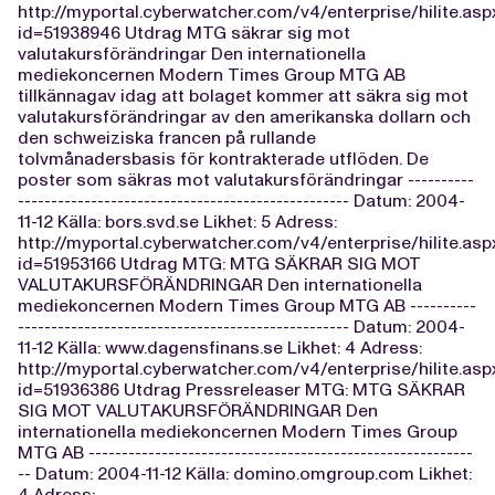
http://myportal.cyberwatcher.com/v4/enterprise/hilite.asp
id=51938946 Utdrag MTG säkrar sig mot
valutakursförändringar Den internationella
mediekoncernen Modern Times Group MTG AB
tillkännagav idag att bolaget kommer att säkra sig mot
valutakursförändringar av den amerikanska dollarn och
den schweiziska francen på rullande
tolvmånadersbasis för kontrakterade utflöden. De
poster som säkras mot valutakursförändringar ----------
-------------------------------------------------- Datum: 2004-
11-12 Källa: bors.svd.se Likhet: 5 Adress:
http://myportal.cyberwatcher.com/v4/enterprise/hilite.asp
id=51953166 Utdrag MTG: MTG SÄKRAR SIG MOT
VALUTAKURSFÖRÄNDRINGAR Den internationella
mediekoncernen Modern Times Group MTG AB ----------
-------------------------------------------------- Datum: 2004-
11-12 Källa: www.dagensfinans.se Likhet: 4 Adress:
http://myportal.cyberwatcher.com/v4/enterprise/hilite.asp
id=51936386 Utdrag Pressreleaser MTG: MTG SÄKRAR
SIG MOT VALUTAKURSFÖRÄNDRINGAR Den
internationella mediekoncernen Modern Times Group
MTG AB ----------------------------------------------------------
-- Datum: 2004-11-12 Källa: domino.omgroup.com Likhet:
4 Adress: