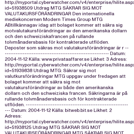
http://myportal.cyberwatcher.com/v4/enterprise/hilite.asp
id=51938509 Utdrag MTG SÄKRAR SIG MOT
VALUTAKURSFÖRÄNDRINGAR Den internationella
mediekoncernen Modern Times Group MTG
ABtillkännagav idag att bolaget kommer att säkra sig
motvalutakursförändringar av den amerikanska dollarn
och den schweiziskafrancen på rullande
tolvmånadersbasis för kontrakterade utflöden.
Deposter som säkras mot valutakursförändringar är r --
---------------------------------------------------------- Datum:
2004-11-12 Källa: www.privataaffarer.se Likhet: 3 Adress:
http://myportal.cyberwatcher.com/v4/enterprise/hilite.asp
id=51939838 Utdrag MTG: Säkrar sig mot
valutkursförändringar MTG uppgav under fredagen att
bolaget kommer att säkra sig mot
valutakursförändringar av både den amerikanska
dollarn och den schweiziska francen. Säkringarna är på
rullande tolvmånadersbasis och för kontrakterade
utflöden. ---------------------------------------------------------
--- Datum: 2004-11-12 Källa: bitweb.bit.se Likhet: 2
Adress:
http://myportal.cyberwatcher.com/v4/enterprise/hilite.asp
id=51938125 Utdrag MTG SÄKRAR SIG MOT
VALUTAKURSFÖRÄNDRINGAR MTG SÄKRAR SIG MOT