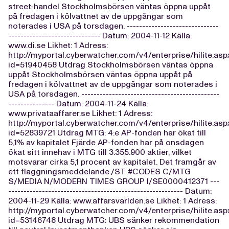
street-handel Stockholmsbörsen väntas öppna uppåt
på fredagen i kölvattnet av de uppgångar som
noterades i USA på torsdagen. ------------------------------
------------------------------ Datum: 2004-11-12 Källa:
www.di.se Likhet: 1 Adress:
http://myportal.cyberwatcher.com/v4/enterprise/hilite.asp
id=51940458 Utdrag Stockholmsbörsen väntas öppna
uppåt Stockholmsbörsen väntas öppna uppåt på
fredagen i kölvattnet av de uppgångar som noterades i
USA på torsdagen. ---------------------------------------------
--------------- Datum: 2004-11-24 Källa:
www.privataaffarer.se Likhet: 1 Adress:
http://myportal.cyberwatcher.com/v4/enterprise/hilite.asp
id=52839721 Utdrag MTG: 4:e AP-fonden har ökat till
5,1% av kapitalet Fjärde AP-fonden har på onsdagen
ökat sitt innehav i MTG till 3.355.900 aktier, vilket
motsvarar cirka 5,1 procent av kapitalet. Det framgår av
ett flaggningsmeddelande./ST #CODES C/MTG
S/MEDIA N/MODERN TIMES GROUP I/SE0000412371 ---
--------------------------------------------------------- Datum:
2004-11-29 Källa: www.affarsvarlden.se Likhet: 1 Adress:
http://myportal.cyberwatcher.com/v4/enterprise/hilite.asp
id=53146748 Utdrag MTG: UBS sänker rekommendation