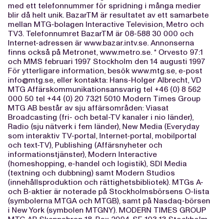
med ett telefonnummer för spridning i många medier
blir då helt unik. BazarTM är resultatet av ett samarbete
mellan MTG-bolagen Interactive Television, Metro och
TV3. Telefonnumret BazarTM är 08-588 30 000 och
Internet-adressen är www.bazar.intv.se. Annonserna
finns också på Metronet, www.metro.se. * Orvesto 97:1
och MMS februari 1997 Stockholm den 14 augusti 1997
För ytterligare information, besök www.mtg.se, e-post
info@mtg.se
, eller kontakta: Hans-Holger Albrecht, VD
MTG Affärskommunikationsansvarig tel +46 (0) 8 562
000 50 tel +44 (0) 20 7321 5010 Modern Times Group
MTG AB består av sju affärsområden: Viasat
Broadcasting (fri- och betal-TV kanaler i nio länder),
Radio (sju nätverk i fem länder), New Media (Everyday
som interaktiv TV-portal, Internet-portal, mobilportal
och text-TV), Publishing (Affärsnyheter och
informationstjänster), Modern Interactive
(homeshopping, e-handel och logistik), SDI Media
(textning och dubbning) samt Modern Studios
(innehållsproduktion och rättighetsbibliotek). MTGs A-
och B-aktier är noterade på Stockholmsbörsens O-lista
(symbolerna MTGA och MTGB), samt på Nasdaq-börsen
i New York (symbolen MTGNY). MODERN TIMES GROUP