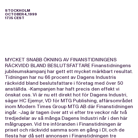
STOCKHOLM
OCTOBER 4, 1999
17.15 CEST
MYCKET SNABB ÖKNING AV FINANSTIDNINGENS
RÄCKVIDD BLAND BESLUTSFATTARE Finanstidningens
jubileumskampanj har gett ett mycket märkbart resultat.
Tidningen har nu 66 procent av Dagens Industris
räckvidd bland beslutsfattare i företag med över 50
anställda. -Kampanjen har haft precis den effekt vi
önskat oss. Vi är nu ett direkt hot för Dagens Industri,
säger HC Ejemyr, VD för MTG Publishing, affärsområdet
inom Modern Times Group MTG AB där Finanstidningen
ingår. -Jag är tagen över att vi efter tre veckor når två
tredjedelar av så många Dagens Industri når i den här
målgruppen. Vid tre införanden i Finanstidningen är
priset och räckvidd samma som en gång i DI, och de
flesta har då sett annonsen i Finanstidningen tre