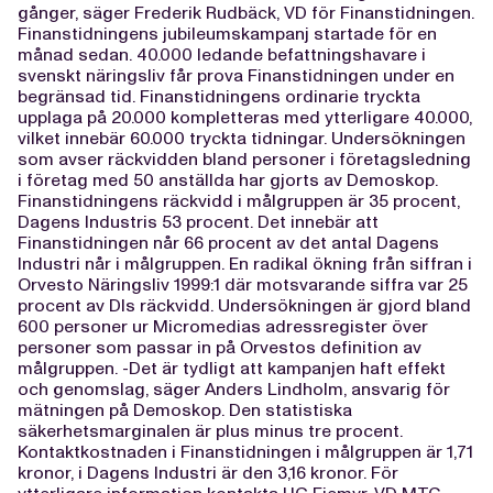
gånger, säger Frederik Rudbäck, VD för Finanstidningen.
Finanstidningens jubileumskampanj startade för en
månad sedan. 40.000 ledande befattningshavare i
svenskt näringsliv får prova Finanstidningen under en
begränsad tid. Finanstidningens ordinarie tryckta
upplaga på 20.000 kompletteras med ytterligare 40.000,
vilket innebär 60.000 tryckta tidningar. Undersökningen
som avser räckvidden bland personer i företagsledning
i företag med 50 anställda har gjorts av Demoskop.
Finanstidningens räckvidd i målgruppen är 35 procent,
Dagens Industris 53 procent. Det innebär att
Finanstidningen når 66 procent av det antal Dagens
Industri når i målgruppen. En radikal ökning från siffran i
Orvesto Näringsliv 1999:1 där motsvarande siffra var 25
procent av DIs räckvidd. Undersökningen är gjord bland
600 personer ur Micromedias adressregister över
personer som passar in på Orvestos definition av
målgruppen. -Det är tydligt att kampanjen haft effekt
och genomslag, säger Anders Lindholm, ansvarig för
mätningen på Demoskop. Den statistiska
säkerhetsmarginalen är plus minus tre procent.
Kontaktkostnaden i Finanstidningen i målgruppen är 1,71
kronor, i Dagens Industri är den 3,16 kronor. För