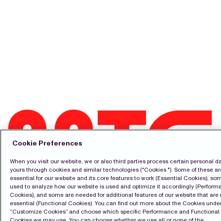
Cookie Preferences
When you visit our website, we or also third parties process certain personal da
yours through cookies and similar technologies ("Cookies "). Some of these ar
essential for our website and its core features to work (Essential Cookies), so
Kontakt
used to analyze how our website is used and optimize it accordingly (Perfor
Pressrum
Cookies), and some are needed for additional features of our website that are 
Prenumerera
essential (Functional Cookies). You can find out more about the Cookies unde
LinkedIn
“Customize Cookies” and choose which specific Performance and Functional
English
Cookies we may use. You can choose whether we use all or none of the