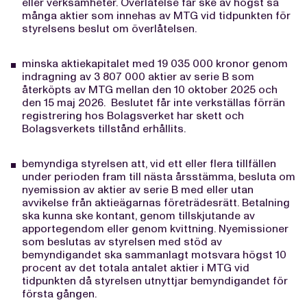
eller verksamheter. Överlåtelse får ske av högst så
många aktier som innehas av MTG vid tidpunkten för
styrelsens beslut om överlåtelsen.
minska aktiekapitalet med 19 035 000 kronor genom
indragning av 3 807 000 aktier av serie B som
återköpts av MTG mellan den 10 oktober 2025 och
den 15 maj 2026. Beslutet får inte verkställas förrän
registrering hos Bolagsverket har skett och
Bolagsverkets tillstånd erhållits.
bemyndiga styrelsen att, vid ett eller flera tillfällen
under perioden fram till nästa årsstämma, besluta om
nyemission av aktier av serie B med eller utan
avvikelse från aktieägarnas företrädesrätt. Betalning
ska kunna ske kontant, genom tillskjutande av
apportegendom eller genom kvittning. Nyemissioner
som beslutas av styrelsen med stöd av
bemyndigandet ska sammanlagt motsvara högst 10
procent av det totala antalet aktier i MTG vid
tidpunkten då styrelsen utnyttjar bemyndigandet för
första gången.