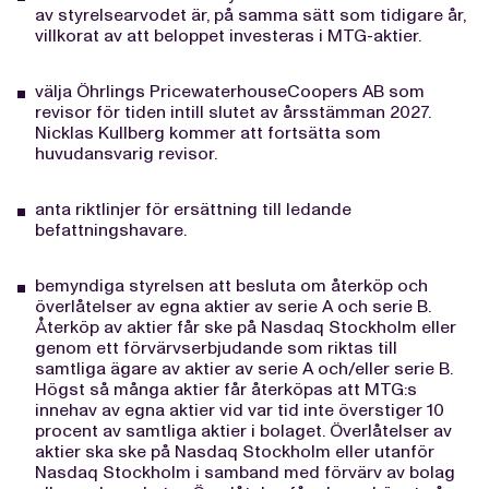
av styrelsearvodet är, på samma sätt som tidigare år,
villkorat av att beloppet investeras i MTG-aktier.
välja Öhrlings PricewaterhouseCoopers AB som
revisor för tiden intill slutet av årsstämman 2027.
Nicklas Kullberg kommer att fortsätta som
huvudansvarig revisor.
anta riktlinjer för ersättning till ledande
befattningshavare.
bemyndiga styrelsen att besluta om återköp och
överlåtelser av egna aktier av serie A och serie B.
Återköp av aktier får ske på Nasdaq Stockholm eller
genom ett förvärvserbjudande som riktas till
samtliga ägare av aktier av serie A och/eller serie B.
Högst så många aktier får återköpas att MTG:s
innehav av egna aktier vid var tid inte överstiger 10
procent av samtliga aktier i bolaget. Överlåtelser av
aktier ska ske på Nasdaq Stockholm eller utanför
Nasdaq Stockholm i samband med förvärv av bolag