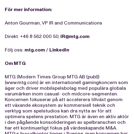
För mer information:
Anton Gourman, VP IR and Communications
Direkt: +46 8 562 000 50,
IR@mtg.com
Följ oss:
mtg.com
/
LinkedIn
Om MTG
MTG (Modern Times Group MTG AB (publ))
(www.mtg.com) är en internationell gamingkoncern som
äger och driver mobilspelsbolag med populära globala
varumärken inom casual- och midcore-segmenten.
Koncernen fokuserar på att accelerera tillväxt genom
ett växande ekosystem av kommersiell teknik och
verktyg som spelstudios kan dra nytta av för att
optimera spelens prestation. MTG är även en aktiv aktör
i den pågående konsolideringen av spelbranschen och
har ett kontinuerligt fokus på värdeskapande M&A.
MTG:s huvudkontor ligger i Sverige, men koncernen har