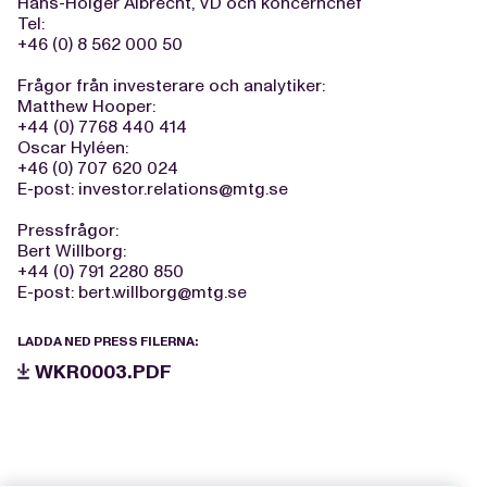
Hans-Holger Albrecht, VD och koncernchef
Tel:
+46 (0) 8 562 000 50
Frågor från investerare och analytiker:
Matthew Hooper:
+44 (0) 7768 440 414
Oscar Hyléen:
+46 (0) 707 620 024
E-post:
investor.relations@mtg.se
Pressfrågor:
Bert Willborg:
+44 (0) 791 2280 850
E-post:
bert.willborg@mtg.se
LADDA NED PRESS FILERNA:
WKR0003.PDF