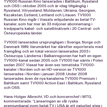
TV1000 Russian Kino lanserades i Baltikum, Ryssland
och OSS i oktober 2005 och är idag tillgänglig i
Ryssland, Vitryssland, Moldavien, Ukraina, Georgien,
Kazakstan, Estland, Lettland och Litauen. TV1000
Russian Kino ingår i Viasats erbjudande av betal-TV-
kanaler, som har mer än 33 miljoner abonnemang i
tredjeparts kabel- och satellitnätverk i 20 Central- och
Östeuropeiska länder.
TV1000 lanserades ursprungligen i Sverige, Norge och
Danmark 1989. Varumärket har därefter exporterats med
framgång och en lokal version lanserades 2003 i
Östeuropa. Länderna i Balkanregionen har haft en egen
TV1000-kanal sedan 2005 och TV1000 har sänts i Polen
sedan 2007. Viasat har även sex tematiska TV1000-
kanaler i Norden och en HD-version av TV1000
lanserades i Norden i januari 2008. Under 2008
lanserades även de nya kanalerna TV1000 Premium i
Baltikum samt TV1000 Action East i Baltikum, Ryssland
och OSS.
Hans-Holger Albrecht, VD och koncernchef i MTG,
kommenterade: “Lanseringen av vår ryska
premiumkanal inom betal-TV i USA är ett naturligt steg i