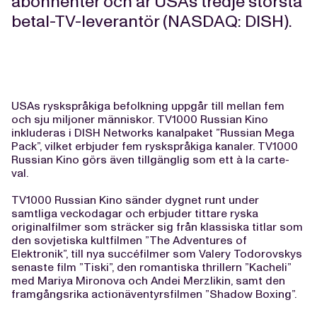
abonnenter och är USAs tredje största
betal-TV-leverantör (NASDAQ: DISH).
USAs ryskspråkiga befolkning uppgår till mellan fem
och sju miljoner människor. TV1000 Russian Kino
inkluderas i DISH Networks kanalpaket ”Russian Mega
Pack”, vilket erbjuder fem ryskspråkiga kanaler. TV1000
Russian Kino görs även tillgänglig som ett à la carte-
val.
TV1000 Russian Kino sänder dygnet runt under
samtliga veckodagar och erbjuder tittare ryska
originalfilmer som sträcker sig från klassiska titlar som
den sovjetiska kultfilmen ”The Adventures of
Elektronik”, till nya succéfilmer som Valery Todorovskys
senaste film ”Tiski”, den romantiska thrillern ”Kacheli”
med Mariya Mironova och Andei Merzlikin, samt den
framgångsrika actionäventyrsfilmen ”Shadow Boxing”.