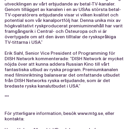
utvecklingen av vårt erbjudande av betal-TV-kanaler.
Genom tillägget av kanalen i en av USAs största betal-
TV-operatörers erbjudande visar vi vilken kvalitet och
potential som vår kanalportfölj har. Denna unika mix av
högkvalitativt ryskproducerat premiuminnehåll har varit
framgångsrik i Central- och Östeuropa och vi är
övertygade om att den även tilltalar de ryskspråkiga
TV-tittarna i USA.”
Erik Sahl, Senior Vice President of Programming för
DISH Network kommenterade: ”DISH Network är mycket
nöjda över att kunna addera Russian Kino till vårt
fantastiska utbud av ryska program. Premiumkanalen
med filminriktning balanserar det omfattande utbudet
från DISH Networks ryska erbjudande, som är det
bredaste ryska kanalutbudet i USA.”
***
För ytterligare information, besök www.mtg.se, eller
kontakta: