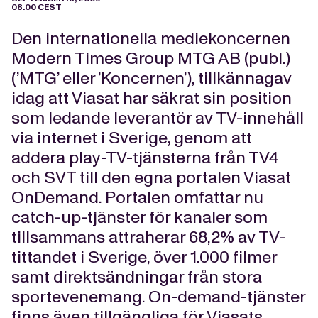
08.00 CEST
Den internationella mediekoncernen
Modern Times Group MTG AB (publ.)
(’MTG’ eller ’Koncernen’), tillkännagav
idag att Viasat har säkrat sin position
som ledande leverantör av TV-innehåll
via internet i Sverige, genom att
addera play-TV-tjänsterna från TV4
och SVT till den egna portalen Viasat
OnDemand. Portalen omfattar nu
catch-up-tjänster för kanaler som
tillsammans attraherar 68,2% av TV-
tittandet i Sverige, över 1.000 filmer
samt direktsändningar från stora
sportevenemang. On-demand-tjänster
finns även tillgängliga för Viasats