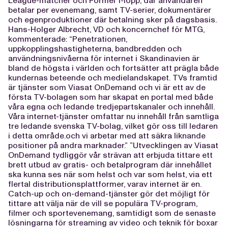
League-matcher och Formel 1-lopp, där användaren
betalar per evenemang, samt TV-serier, dokumentärer
och egenproduktioner där betalning sker på dagsbasis.
Hans-Holger Albrecht, VD och koncernchef för MTG,
kommenterade: “Penetrationen,
uppkopplingshastigheterna, bandbredden och
användningsnivåerna för internet i Skandinavien är
bland de högsta i världen och fortsätter att prägla både
kundernas beteende och medielandskapet. TVs framtid
är tjänster som Viasat OnDemand och vi är ett av de
första TV-bolagen som har skapat en portal med både
våra egna och ledande tredjepartskanaler och innehåll.
Våra internet-tjänster omfattar nu innehåll från samtliga
tre ledande svenska TV-bolag, vilket gör oss till ledaren
i detta område.och vi arbetar med att säkra liknande
positioner på andra marknader.” ”Utvecklingen av Viasat
OnDemand tydliggör vår strävan att erbjuda tittare ett
brett utbud av gratis- och betalprogram där innehållet
ska kunna ses när som helst och var som helst, via ett
flertal distributionsplattformer, varav internet är en.
Catch-up och on-demand-tjänster gör det möjligt för
tittare att välja när de vill se populära TV-program,
filmer och sportevenemang, samtidigt som de senaste
lösningarna för streaming av video och teknik för boxar