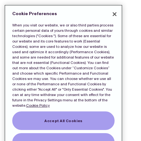
LADDA NED PRESS FILERNA:
Cookie Preferences
wkr0003.pdf
When you visit our website, we or also third parties process
certain personal data of yours through cookies and similar
technologies ("Cookies "). Some of these are essential for
our website and its core features to work (Essential
Cookies), some are used to analyze how our website is
used and optimize it accordingly (Performance Cookies),
and some are needed for additional features of our website
that are not essential (Functional Cookies). You can find
out more about the Cookies under “Customize Cookies”
and choose which specific Performance and Functional
Cookies we may use. You can choose whether we use all
or none of the Performance and Functional Cookies by
clicking either "Accept All" or "Only Essential Cookies". You
can at any time withdraw your consent with effect for the
future in the Privacy Settings menu at the bottom of the
website.
Cookie Policy
Accept All Cookies