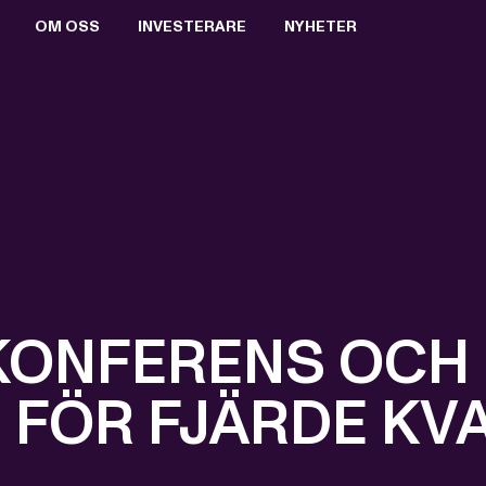
OM OSS
INVESTERARE
NYHETER
BOLAGSSTYRNING
AKTIEN
PRESSRUM
VALBEREDNING
RAPPORTER & PRESENTATIONER
PRESSBILDER
STYRELSEN
FINANSIELL KALENDER
PRENUMERERA
ERSÄTTNING TILL LEDANDE BEFATTNINGSHAVARE
BOLAGSSTÄMMOR
ARKIV
VD OCH VERKSTÄLLANDE LEDNING
KEY EVENTS
REVISORER
FÖRETRÄDESEMISSION 2021
BOLAGSORDNING
MTG SPLIT
KONFERENS OCH
 FÖR FJÄRDE KV