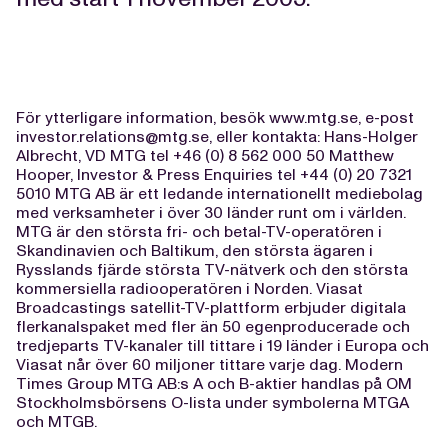
För ytterligare information, besök www.mtg.se, e-post
investor.relations@mtg.se
, eller kontakta: Hans-Holger
Albrecht, VD MTG tel +46 (0) 8 562 000 50 Matthew
Hooper, Investor & Press Enquiries tel +44 (0) 20 7321
5010 MTG AB är ett ledande internationellt mediebolag
med verksamheter i över 30 länder runt om i världen.
MTG är den största fri- och betal-TV-operatören i
Skandinavien och Baltikum, den största ägaren i
Rysslands fjärde största TV-nätverk och den största
kommersiella radiooperatören i Norden. Viasat
Broadcastings satellit-TV-plattform erbjuder digitala
flerkanalspaket med fler än 50 egenproducerade och
tredjeparts TV-kanaler till tittare i 19 länder i Europa och
Viasat når över 60 miljoner tittare varje dag. Modern
Times Group MTG AB:s A och B-aktier handlas på OM
Stockholmsbörsens O-lista under symbolerna MTGA
och MTGB.