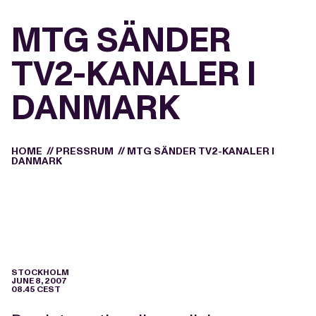
MTG SÄNDER
TV2-KANALER I
DANMARK
HOME
//
PRESSRUM
//
MTG SÄNDER TV2-KANALER I
DANMARK
STOCKHOLM
JUNE 8, 2007
08.45 CEST