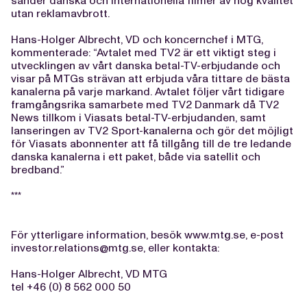
sänder danska och internationella filmer av hög kvalitet
utan reklamavbrott.
Hans-Holger Albrecht, VD och koncernchef i MTG,
kommenterade: “Avtalet med TV2 är ett viktigt steg i
utvecklingen av vårt danska betal-TV-erbjudande och
visar på MTGs strävan att erbjuda våra tittare de bästa
kanalerna på varje markand. Avtalet följer vårt tidigare
framgångsrika samarbete med TV2 Danmark då TV2
News tillkom i Viasats betal-TV-erbjudanden, samt
lanseringen av TV2 Sport-kanalerna och gör det möjligt
för Viasats abonnenter att få tillgång till de tre ledande
danska kanalerna i ett paket, både via satellit och
bredband.”
***
För ytterligare information, besök www.mtg.se, e-post
investor.relations@mtg.se
, eller kontakta:
Hans-Holger Albrecht, VD MTG
tel +46 (0) 8 562 000 50