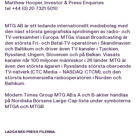
Matthew Hooper, Investor & Press Enquiries
tel +44 (0) 20 7321 5010
MTG AB är ett ledande internationellt mediebolag med
den näst största geografiska spridningen av radio- och
TV-verksamhet i Europa. MTGs Viasat Broadcasting är
den största Fri- och Betal-TV-operatören i Skandinavien
och Baltikum och driver även TV-kanaler i Tjeckien,
Ryssland, Ungern, Slovenien och på Balkan. Viasats
kanaler når 100 miljoner människor i 26 länder. MTG är
även den största ägaren i Rysslands största oberoende
TV-nätverk (CTC Media – NASDAQ: CTCM), och den
största kommersiella radiooperatören i Norden och
Baltikum.
Modern Times Group MTG AB:s A och B-aktier handlas
på Nordiska Börsens Large-Cap-lista under symbolerna
MTGA och MTGB.
LADDA NED PRESS FILERNA: