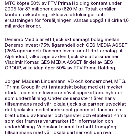
MTG köpte 50% av FTV Prima Holding kontant under
2005 för 87 miljoner euro (820 Mkr). Totalt erhållen
kontant avkastning, inklusive utdelningar och
ersättningen för försäljningen, väntas uppgå till cirka 1,6
miljarder kronor.
Denemo Media är ett tjeckiskt samägt bolag mellan
Denemo Invest (75% ägarandel) och GES MEDIA ASSET
(25% ägarandel). Denemo Invest är ett dotterbolag till
Alphaduct, vilket ägs av den tjeckiske affärsmannen
Vladimir Komar. GES MEDIA ASSET är del av GES
GROUP, vilka idag äger 50% av FTV Prima Holding.
Jørgen Madsen Lindemann, VD och koncernchef, MTG:
“Prima Group är ett fantastiskt bolag med ett mycket
starkt team som levererar såväl uppskattade nyheter
som underhållning. Under de senaste 11 åren har vi,
tillsammans med vår lokala tjeckiska partner, utvecklat
det tjeckiska medielandskapet genom att lansera en
brett utbud av kanaler och tjänster och etablerat Prima
som det främsta varumärket för information och
underhållning. Vi önskar teamet fortsatt framgång
tillsammans med vår lokala partner och den nya