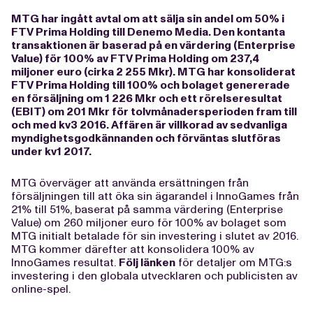
MTG har ingått avtal om att sälja sin andel om 50% i
FTV Prima Holding till Denemo Media. Den kontanta
transaktionen är baserad på en värdering (Enterprise
Value) för 100% av FTV Prima Holding om 237,4
miljoner euro (cirka 2 255 Mkr). MTG har konsoliderat
FTV Prima Holding till 100% och bolaget genererade
en försäljning om 1 226 Mkr och ett rörelseresultat
(EBIT) om 201 Mkr för tolvmånadersperioden fram till
och med kv3 2016. Affären är villkorad av sedvanliga
myndighetsgodkännanden och förväntas slutföras
under kv1 2017.
MTG överväger att använda ersättningen från
försäljningen till att öka sin ägarandel i InnoGames från
21% till 51%, baserat på samma värdering (Enterprise
Value) om 260 miljoner euro för 100% av bolaget som
MTG initialt betalade för sin investering i slutet av 2016.
MTG kommer därefter att konsolidera 100% av
InnoGames resultat.
Följ länken
för detaljer om MTG:s
investering i den globala utvecklaren och publicisten av
online-spel.