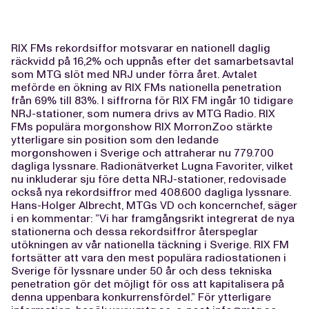
RIX FMs rekordsiffor motsvarar en nationell daglig
räckvidd på 16,2% och uppnås efter det samarbetsavtal
som MTG slöt med NRJ under förra året. Avtalet
meförde en ökning av RIX FMs nationella penetration
från 69% till 83%. I siffrorna för RIX FM ingår 10 tidigare
NRJ-stationer, som numera drivs av MTG Radio. RIX
FMs populära morgonshow RIX MorronZoo stärkte
ytterligare sin position som den ledande
morgonshowen i Sverige och attraherar nu 779.700
dagliga lyssnare. Radionätverket Lugna Favoriter, vilket
nu inkluderar sju före detta NRJ-stationer, redovisade
också nya rekordsiffror med 408.600 dagliga lyssnare.
Hans-Holger Albrecht, MTGs VD och koncernchef, säger
i en kommentar: ”Vi har framgångsrikt integrerat de nya
stationerna och dessa rekordsiffror återspeglar
utökningen av vår nationella täckning i Sverige. RIX FM
fortsätter att vara den mest populära radiostationen i
Sverige för lyssnare under 50 år och dess tekniska
penetration gör det möjligt för oss att kapitalisera på
denna uppenbara konkurrensfördel.” För ytterligare