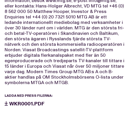
information, besök www.mtg.se, e-post
info@mtg.se
,
eller kontakta: Hans-Holger Albrecht, VD MTG tel +46 (0)
8 562 000 50 Matthew Hooper, Investor & Press
Enquiries tel +44 (0) 20 7321 5010 MTG AB är ett
ledande internationellt mediebolag med verksamheter i
över 30 länder runt om i världen. MTG är den största fri-
och betal-TV-operatören i Skandinavien och Baltikum,
den största ägaren i Rysslands fjärde största TV-
nätverk och den största kommersiella radiooperatören i
Norden. Viasat Broadcastings satellit-TV-plattform
erbjuder digitala flerkanalspaket med fler än 50
egenproducerade och tredjeparts TV-kanaler till tittare i
15 länder i Europa och Viasat når över 50 miljoner tittare
varje dag. Modern Times Group MTG AB:s A och B-
aktier handlas på OM Stockholmsbörsens O-lista under
symbolerna MTGA och MTGB.
LADDA NED PRESS FILERNA:
WKR0001.PDF