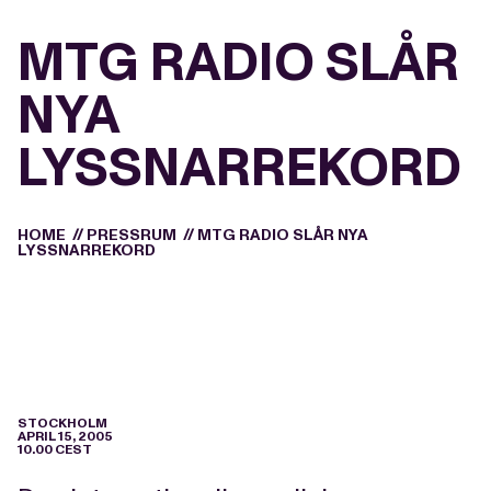
MTG RADIO SLÅR
NYA
LYSSNARREKORD
HOME
//
PRESSRUM
//
MTG RADIO SLÅR NYA
LYSSNARREKORD
STOCKHOLM
APRIL 15, 2005
10.00 CEST