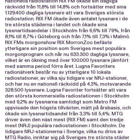
nationella radiostation RIX FM ökade sin dagliga
räckvidd från 11,8% till 14,8% och fortsätter med sina
1.129.400 dagliga lyssnare att vara Sveriges största
radiostation. RIX FM ökade även antalet lyssnare i de
tre största städerna i landet och ökade sina
lyssnartidsandelar i Stockholm från 6,6% till 79%, från
8,1% till 8,7% i Göteborg och från 7,1% till 7,3% i Malmö.
RIX FMs morgonshow RIX MorronZoo befäste
ytterligare sin position som Sveriges mest populära
morgonprogram och når nu 633.300 dagliga lyssnare,
vilket är en ökning med över 100.000 lyssnare jämfört
med samma period förra året. Lugna Favoriters
radionätverk består nu av ytterligare 10 lokala
radiostationer, av vilka sju tidigare var NRJ-stationer,
och har nu en nationell räckvidd på 4,3%, motsvarande
328.500 lyssnare. Lugna Favoriter fortsätter att vara
den största kommersiella radiostationen i Stockholm
med 9,2% av lyssnarna samtidigt som Metro FM
uppvisade den högsta tillväxten, mätt på årsbasis, och
ökade sin lyssnartidsandel från 3,3% till 5,4%. MTG
driver även den näst mest (RIX FM) samt den tredje
mest (NRJ) populära radiostationen i Stockholm. De
tidigare NRJ-stationerna i Sverige, vilka nu drivs av
MTG Radio, inriktar sig på Sveriges tre största städer