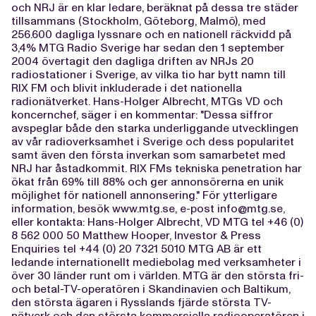
och NRJ är en klar ledare, beräknat på dessa tre städer
tillsammans (Stockholm, Göteborg, Malmö), med
256.600 dagliga lyssnare och en nationell räckvidd på
3,4% MTG Radio Sverige har sedan den 1 september
2004 övertagit den dagliga driften av NRJs 20
radiostationer i Sverige, av vilka tio har bytt namn till
RIX FM och blivit inkluderade i det nationella
radionätverket. Hans-Holger Albrecht, MTGs VD och
koncernchef, säger i en kommentar: "Dessa siffror
avspeglar både den starka underliggande utvecklingen
av vår radioverksamhet i Sverige och dess popularitet
samt även den första inverkan som samarbetet med
NRJ har åstadkommit. RIX FMs tekniska penetration har
ökat från 69% till 88% och ger annonsörerna en unik
möjlighet för nationell annonsering." För ytterligare
information, besök www.mtg.se, e-post
info@mtg.se
,
eller kontakta: Hans-Holger Albrecht, VD MTG tel +46 (0)
8 562 000 50 Matthew Hooper, Investor & Press
Enquiries tel +44 (0) 20 7321 5010 MTG AB är ett
ledande internationellt mediebolag med verksamheter i
över 30 länder runt om i världen. MTG är den största fri-
och betal-TV-operatören i Skandinavien och Baltikum,
den största ägaren i Rysslands fjärde största TV-
nätverk och den största kommersiella radiooperatören i