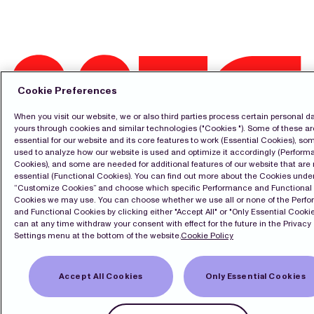
Cookie Preferences
When you visit our website, we or also third parties process certain personal da
yours through cookies and similar technologies ("Cookies "). Some of these ar
essential for our website and its core features to work (Essential Cookies), so
used to analyze how our website is used and optimize it accordingly (Perfor
Kontakt
Cookies), and some are needed for additional features of our website that are 
Pressrum
essential (Functional Cookies). You can find out more about the Cookies unde
Prenumerera
“Customize Cookies” and choose which specific Performance and Functional
LinkedIn
Cookies we may use. You can choose whether we use all or none of the Perf
English
and Functional Cookies by clicking either "Accept All" or "Only Essential Cookie
can at any time withdraw your consent with effect for the future in the Privacy
Cookiepolicy
Settings menu at the bottom of the website.
Cookie Policy
Integritetspolicy
Accept All Cookies
Only Essential Cookies
Copyright Modern Times Group MTG AB
Sekretessinställningar