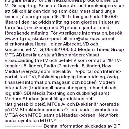
tidigare svarat för den redaktionella produktionen på
MTGs uppdrag. Senaste Orversto-undersökningen visar
att Silikon är den tidning som ökar mest bland unga
kvinnor, åldersgruppen 15-29. Tidningen hade 136.000
läsare i den räckviddsmätning som gjordes i slutet av
förra året, en ökning med 21 procent jämfört med
föregående mätning. För ytterligare information, besök
www.mtg.se, skicka e-post till
info@sharedvalue.net
eller kontakta Hans-Holger Albrecht, VD och
koncernchef MTG, 08-562 000 50. Modern Times Group
MTG AB består av sju affärsområden: Viasat
Broadcasting (fri-TV och betal-TV som omfattar 18 TV-
kanaler i 8 länder), Radio (7 nätverk i 5 länder), New
Media (Everyday som interaktiv TV-portal och Internet-
portal, text-TV), Publishing (daglig finanstidning, övrig
finansiell information, magasin och böcker), Modern
Interactive (traditionell homeshopping, e-handel och
logistik), SDI Media (textning och dubbning) samt
Modern Studios (innehållsproduktion och
rättighetsbibliotek). MTGs A- och B-aktier är noterade
på OM Stockholmsbörsens O-lista under symbolerna
MTGA och MTGB, samt på Nasdaq-börsen i New York
under symbolen MTGNY. --------------------------------------
---------------------- Denna information skickades av BIT