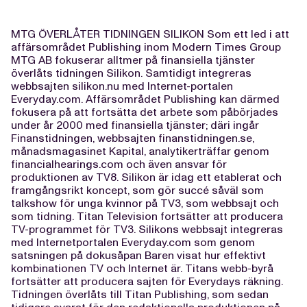
MTG ÖVERLÅTER TIDNINGEN SILIKON Som ett led i att
affärsområdet Publishing inom Modern Times Group
MTG AB fokuserar alltmer på finansiella tjänster
överlåts tidningen Silikon. Samtidigt integreras
webbsajten silikon.nu med Internet-portalen
Everyday.com. Affärsområdet Publishing kan därmed
fokusera på att fortsätta det arbete som påbörjades
under år 2000 med finansiella tjänster; däri ingår
Finanstidningen, webbsajten finanstidningen.se,
månadsmagasinet Kapital, analytikerträffar genom
financialhearings.com och även ansvar för
produktionen av TV8. Silikon är idag ett etablerat och
framgångsrikt koncept, som gör succé såväl som
talkshow för unga kvinnor på TV3, som webbsajt och
som tidning. Titan Television fortsätter att producera
TV-programmet för TV3. Silikons webbsajt integreras
med Internetportalen Everyday.com som genom
satsningen på dokusåpan Baren visat hur effektivt
kombinationen TV och Internet är. Titans webb-byrå
fortsätter att producera sajten för Everydays räkning.
Tidningen överlåts till Titan Publishing, som sedan