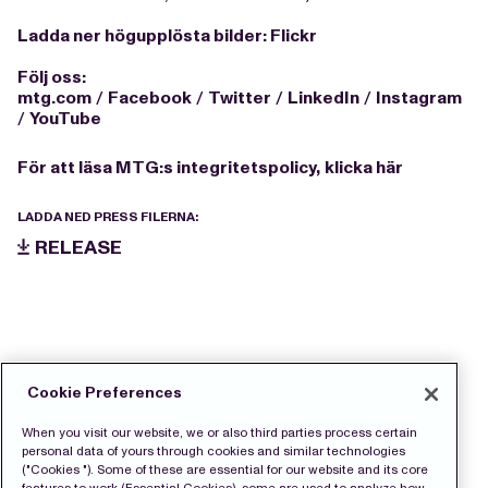
Ladda
ner högupplösta bilder:
Flickr
Följ oss:
mtg.com
/
Facebook
/
Twitter
/
LinkedIn
/
Instagram
/
YouTube
För att läsa MTG:s integritetspolicy,
klicka här
LADDA NED PRESS FILERNA:
RELEASE
Cookie Preferences
When you visit our website, we or also third parties process certain
personal data of yours through cookies and similar technologies
("Cookies "). Some of these are essential for our website and its core
features to work (Essential Cookies), some are used to analyze how