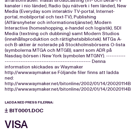
affärsområden: Viasat Broadcasting (fri- och betal-TV
kanaler i nio länder), Radio (sju nätverk i fem länder), New
Media (Everyday som interaktiv TV-portal, Internet-
portal, mobilportal och text-TV), Publishing
(Affärsnyheter och informationstjänster), Modern
Interactive (homeshopping, e-handel och logistik), SDI
Media (textning och dubbning) samt Modern Studios
(innehållsproduktion och rättighetsbibliotek). MTGs A-
och B-aktier är noterade på Stockholmsbörsens O-lista
(symbolerna MTGA och MTGB), samt som ADR på
Nasdaq-börsen i New York (symbolen MTGNY). -----------
------------------------------------------------- Denna
information skickades av Waymaker
http://www.waymaker.se Följande filer finns att ladda
ned:
http://www.waymaker.net/bitonline/2002/01/14/20020114
http://www.waymaker.net/bitonline/2002/01/14/20020114B
LADDA NED PRESS FILERNA:
BIT0001.DOC
VISA