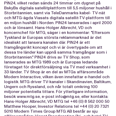
PIN24, vilket redan sänds 24 timmar om dygnet på
BskyBs digitala satellitplattform till 5,5 miljoner hushåll i
Storbritannien, samt via TeleDanmarks kabel- TV-nät
och MTG-ägda Viasats digitala satellit-TV-plattform till
en miljon hushåll i Norden. PIN24 lanserades i april 2000
och är lönsamt. Hans-Holger Albrecht, VD och
koncernchef för MTG, säger i en kommentar: "Eftersom
Tyskland är Europas största reklammarknad är det
idealiskt att lansera kanalen där. PIN24 är ett
framgångsrikt koncept och vi är övertygade om att
dessa tre länder kan uppnå samma framgångar som i
Storbritannien." PIN24 drivs av TV Shop, som
lanserades av MTG 1989 och är Europas ledande
företaget för direktförsäljning via TV med verksamhet i
33 länder. TV Shop är en del av MTGs affärsområde
Modern Interactive, vilken även innefattar e-handel och
logistik. MTG driver TV-kanaler i Skandinavien, Baltikum,
Ungern och Ryssland, och når totalt omkring 100
miljoner potentiella tittare. För ytterligare information,
besök www.mtg.se, e-post
info@mtg.se
, eller kontakta:
Hans-Holger Albrecht, VD MTG tel +46 (0) 8 562 000 50
Matthew Hooper, Investor Relations tel +44 (0) 20 7321
5010 Modern Times Group MTG AB består av sju