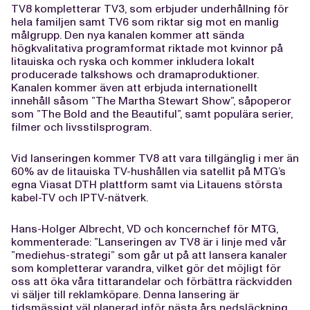
TV8 kompletterar TV3, som erbjuder underhållning för
hela familjen samt TV6 som riktar sig mot en manlig
målgrupp. Den nya kanalen kommer att sända
högkvalitativa programformat riktade mot kvinnor på
litauiska och ryska och kommer inkludera lokalt
producerade talkshows och dramaproduktioner.
Kanalen kommer även att erbjuda internationellt
innehåll såsom ”The Martha Stewart Show”, såpoperor
som ”The Bold and the Beautiful”, samt populära serier,
filmer och livsstilsprogram.
Vid lanseringen kommer TV8 att vara tillgänglig i mer än
60% av de litauiska TV-hushållen via satellit på MTG’s
egna Viasat DTH plattform samt via Litauens största
kabel-TV och IPTV-nätverk.
Hans-Holger Albrecht, VD och koncernchef för MTG,
kommenterade: ”Lanseringen av TV8 är i linje med vår
”mediehus-strategi” som går ut på att lansera kanaler
som kompletterar varandra, vilket gör det möjligt för
oss att öka våra tittarandelar och förbättra räckvidden
vi säljer till reklamköpare. Denna lansering är
tidsmässigt väl planerad inför nästa års nedsläckning