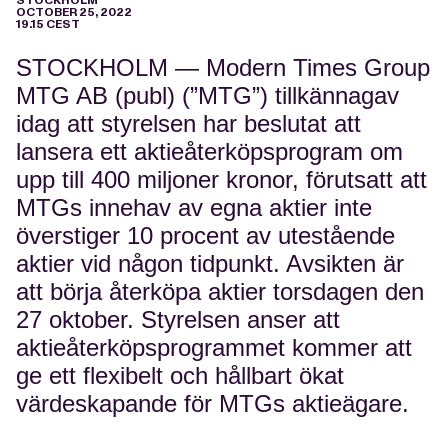
STOCKHOLM
OCTOBER 25, 2022
19.15 CEST
STOCKHOLM — Modern Times Group
MTG AB (publ) (”MTG”) tillkännagav
idag att styrelsen har beslutat att
lansera ett aktieåterköpsprogram om
upp till 400 miljoner kronor, förutsatt att
MTGs innehav av egna aktier inte
överstiger 10 procent av utestående
aktier vid någon tidpunkt. Avsikten är
att börja återköpa aktier torsdagen den
27 oktober. Styrelsen anser att
aktieåterköpsprogrammet kommer att
ge ett flexibelt och hållbart ökat
värdeskapande för MTGs aktieägare.