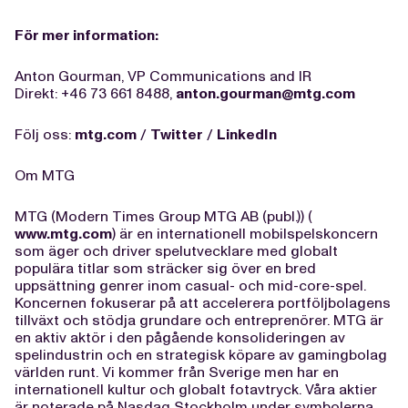
För mer information:
Anton Gourman, VP Communications and IR
Direkt: +46 73 661 8488,
anton.gourman@mtg.com
Följ oss:
mtg.com
/
Twitter
/
LinkedIn
Om MTG
MTG (Modern Times Group MTG AB (publ.)) (
www.mtg.com
) är en internationell mobilspelskoncern
som äger och driver spelutvecklare med globalt
populära titlar som sträcker sig över en bred
uppsättning genrer inom casual- och mid-core-spel.
Koncernen fokuserar på att accelerera portföljbolagens
tillväxt och stödja grundare och entreprenörer. MTG är
en aktiv aktör i den pågående konsolideringen av
spelindustrin och en strategisk köpare av gamingbolag
världen runt. Vi kommer från Sverige men har en
internationell kultur och globalt fotavtryck. Våra aktier
är noterade på Nasdaq Stockholm under symbolerna