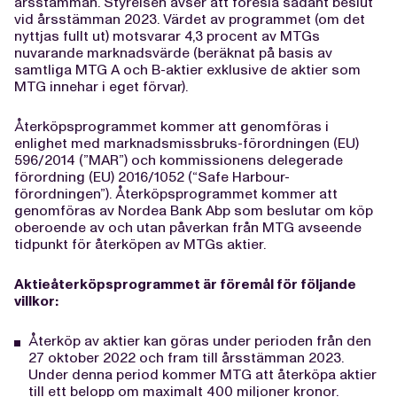
årsstämman. Styrelsen avser att föreslå sådant beslut
vid årsstämman 2023. Värdet av programmet (om det
nyttjas fullt ut) motsvarar 4,3 procent av MTGs
nuvarande marknadsvärde (beräknat på basis av
samtliga MTG A och B-aktier exklusive de aktier som
MTG innehar i eget förvar).
Återköpsprogrammet kommer att genomföras i
enlighet med marknadsmissbruks-förordningen (EU)
596/2014 (”MAR”) och kommissionens delegerade
förordning (EU) 2016/1052 (“Safe Harbour-
förordningen”). Återköpsprogrammet kommer att
genomföras av Nordea Bank Abp som beslutar om köp
oberoende av och utan påverkan från MTG avseende
tidpunkt för återköpen av MTGs aktier.
Aktieåterköpsprogrammet är föremål för följande
villkor:
Återköp av aktier kan göras under perioden från den
27 oktober 2022 och fram till årsstämman 2023.
Under denna period kommer MTG att återköpa aktier
till ett belopp om maximalt 400 miljoner kronor.