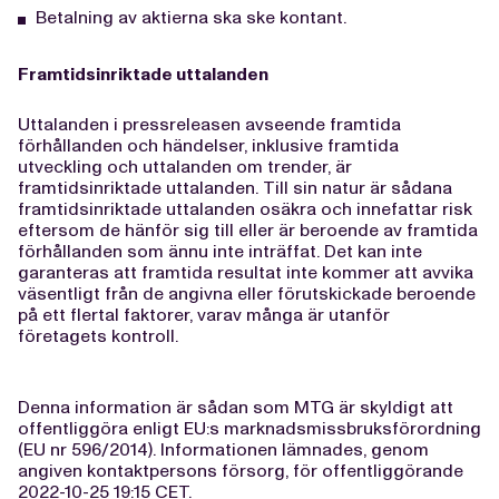
Betalning av aktierna ska ske kontant.
Framtidsinriktade uttalanden
Uttalanden i pressreleasen avseende framtida
förhållanden och händelser, inklusive framtida
utveckling och uttalanden om trender, är
framtidsinriktade uttalanden. Till sin natur är sådana
framtidsinriktade uttalanden osäkra och innefattar risk
eftersom de hänför sig till eller är beroende av framtida
förhållanden som ännu inte inträffat. Det kan inte
garanteras att framtida resultat inte kommer att avvika
väsentligt från de angivna eller förutskickade beroende
på ett flertal faktorer, varav många är utanför
företagets kontroll.
Denna information är sådan som MTG är skyldigt att
offentliggöra enligt EU:s marknadsmissbruksförordning
(EU nr 596/2014). Informationen lämnades, genom
angiven kontaktpersons försorg, för offentliggörande
2022-10-25 19:15 CET.