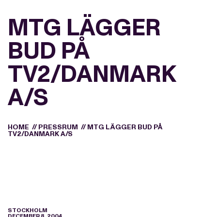
MTG LÄGGER
BUD PÅ
TV2/DANMARK
A/S
HOME
//
PRESSRUM
//
MTG LÄGGER BUD PÅ
TV2/DANMARK A/S
STOCKHOLM
DECEMBER 8, 2004