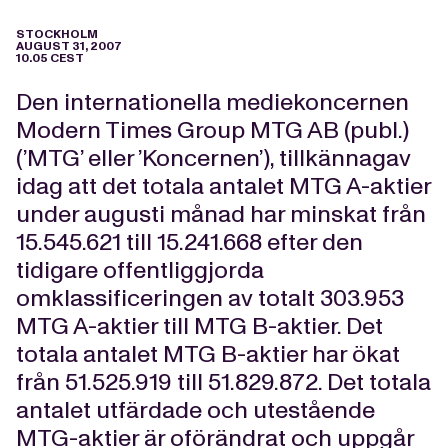
STOCKHOLM
AUGUST 31, 2007
10.05 CEST
Den internationella mediekoncernen
Modern Times Group MTG AB (publ.)
(’MTG’ eller ’Koncernen’), tillkännagav
idag att det totala antalet MTG A-aktier
under augusti månad har minskat från
15.545.621 till 15.241.668 efter den
tidigare offentliggjorda
omklassificeringen av totalt 303.953
MTG A-aktier till MTG B-aktier. Det
totala antalet MTG B-aktier har ökat
från 51.525.919 till 51.829.872. Det totala
antalet utfärdade och utestående
MTG-aktier är oförändrat och uppgår