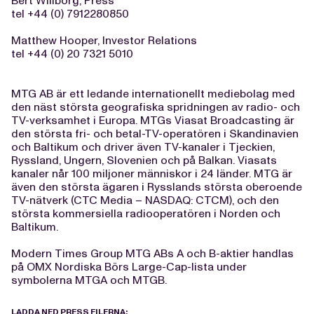
Bert Willborg, Press
tel +44 (0) 7912280850
Matthew Hooper, Investor Relations
tel +44 (0) 20 7321 5010
MTG AB är ett ledande internationellt mediebolag med
den näst största geografiska spridningen av radio- och
TV-verksamhet i Europa. MTGs Viasat Broadcasting är
den största fri- och betal-TV-operatören i Skandinavien
och Baltikum och driver även TV-kanaler i Tjeckien,
Ryssland, Ungern, Slovenien och på Balkan. Viasats
kanaler når 100 miljoner människor i 24 länder. MTG är
även den största ägaren i Rysslands största oberoende
TV-nätverk (CTC Media – NASDAQ: CTCM), och den
största kommersiella radiooperatören i Norden och
Baltikum.
Modern Times Group MTG ABs A och B-aktier handlas
på OMX Nordiska Börs Large-Cap-lista under
symbolerna MTGA och MTGB.
LADDA NED PRESS FILERNA: