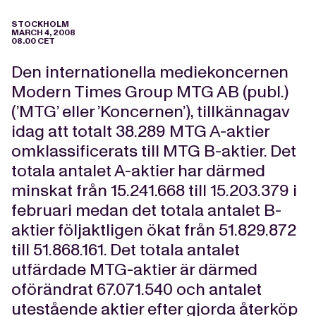
STOCKHOLM
MARCH 4, 2008
08.00 CET
Den internationella mediekoncernen
Modern Times Group MTG AB (publ.)
(’MTG’ eller ’Koncernen’), tillkännagav
idag att totalt 38.289 MTG A-aktier
omklassificerats till MTG B-aktier. Det
totala antalet A-aktier har därmed
minskat från 15.241.668 till 15.203.379 i
februari medan det totala antalet B-
aktier följaktligen ökat från 51.829.872
till 51.868.161. Det totala antalet
utfärdade MTG-aktier är därmed
oförändrat 67.071.540 och antalet
utestående aktier efter gjorda återköp