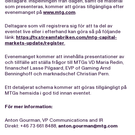
deltagare. Inspelningen från dagen, samt de material
som presenteras, kommer att göras tillgängliga efter
evenemanget på
www.mtg.com
.
Deltagare som vill registrera sig för att ta del av
eventet live eller i efterhand kan göra så på följande
länk:
https://tv.streamfabriken.com/mtg-capital-
markets-update/register
.
Evenemanget kommer att innehålla presentationer av
och tillfälle att ställa frågor till MTGs VD Maria Redin,
finanschef Lasse Pilgaard, EVP of Gaming Arnd
Benninghoff och marknadschef Christian Pern.
Ett detaljerat schema kommer att göras tillgängligt på
MTGs hemsida i god tid innan eventet.
För mer information:
Anton Gourman, VP Communications and IR
Direkt: +46 73 661 8488,
anton.gourman@mtg.com