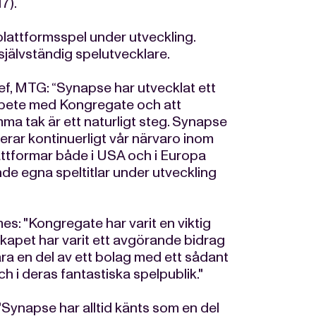
7).
rplattformsspel under utveckling.
jälvständig spelutvecklare.
, MTG: “Synapse har utvecklat ett
arbete med Kongregate och att
mma tak är ett naturligt steg. Synapse
rar kontinuerligt vår närvaro inom
attformar både i USA och i Europa
nde egna speltitlar under utveckling
: "Kongregate har varit en viktig
rskapet har varit ett avgörande bidrag
vara en del av ett bolag med ett sådant
 i deras fantastiska spelpublik."
Synapse har alltid känts som en del