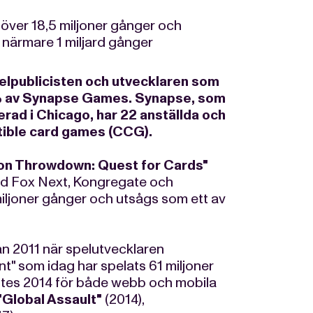
 över 18,5 miljoner gånger och
 närmare 1 miljard gånger
lpublicisten och utvecklaren som
% av Synapse Games. Synapse, som
ad i Chicago, har 22 anställda och
ctible card games (CCG).
on Throwdown: Quest for Cards"
ed Fox Next, Kongregate och
 miljoner gånger och utsågs som ett av
 2011 när spelutvecklaren
nt" som idag har spelats 61 miljoner
ptes 2014 för både webb och mobila
"Global Assault"
(2014),