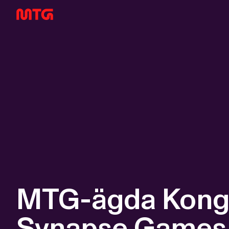
MTG-ägda Kongre
Synapse Games