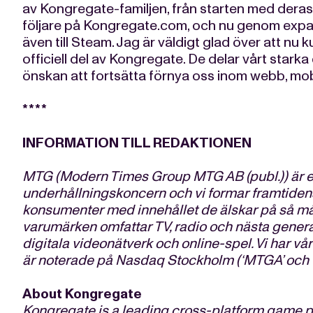
av Kongregate-familjen, från starten med dera
följare på Kongregate.com, och nu genom expan
även till Steam. Jag är väldigt glad över att nu
officiell del av Kongregate. De delar vårt star
önskan att fortsätta förnya oss inom webb, mobi
****
INFORMATION TILL REDAKTIONEN
M
TG (Modern Times Group MTG AB (publ.)) är en
underhållningskoncern och vi formar framtiden
konsumenter med innehållet de älskar på så må
varumärken omfattar TV, radio och nästa genera
digitala videonätverk och online-spel. Vi har vå
är noterade på Nasdaq Stockholm (‘MTGA’ och 
About Kongregate
Kongregate is a leading cross-platform game 