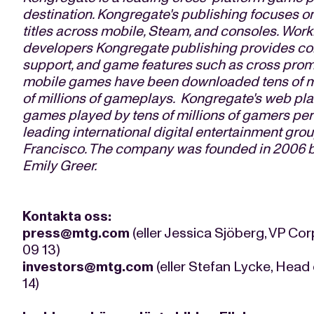
destination. Kongregate's publishing focuses on
titles across mobile, Steam, and consoles. Wor
developers Kongregate publishing provides cons
support, and game features such as cross promo
mobile games have been downloaded tens of mi
of millions of gameplays. Kongregate's web pla
games played by tens of millions of gamers per 
leading international digital entertainment gro
Francisco. The company was founded in 2006 b
Emily Greer.
Kontakta oss:
press@mtg.com
(eller Jessica Sjöberg, VP C
09 13)
investors@mtg.com
(eller Stefan Lycke, Head 
14)