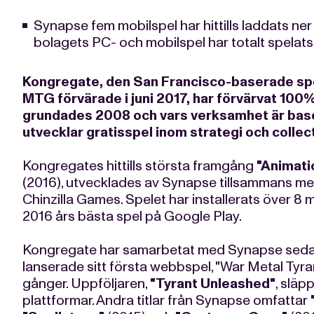
Synapse fem mobilspel har hittills laddats ner
bolagets PC- och mobilspel har totalt spelats
Kongregate, den San Francisco-baserade spe
MTG
förvärade i juni 2017
,
har förvärvat 100
grundades 2008 och vars verksamhet är baser
utvecklar gratisspel inom strategi och colle
Kongregates hittills största framgång
"Animati
(2016), utvecklades av Synapse tillsammans m
Chinzilla Games. Spelet har installerats över 8
2016 års bästa spel på Google Play.
Kongregate har samarbetat med Synapse sedan
lanserade sitt första webbspel, "War Metal Tyra
gånger. Uppföljaren,
"Tyrant Unleashed"
, släp
plattformar. Andra titlar från Synapse omfattar