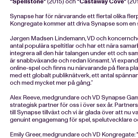
"Spellstone"
(2015) och
"Castaway Cove"
(201
Synapse har för närvarande ett flertal olika fle
Kongregate kommer att driva Synapse som en s
Jørgen Madsen Lindemann, VD och koncernchef
antal populära speltitlar och har ett nära sam
integrera all den här talangen under ett och sa
är snabbväxande och redan lönsamt. Vi expande
online-spel och finns nu närvarande på flera pl
med ett globalt publiknätverk, ett antal spänna
och med mycket mer på gång.”
Alex Reeve, medgrundare och VD Synapse Games
strategisk partner för oss i över sex år. Partne
till Synapse tillväxt och vi är glada över att nu 
genuint engagemang för spel, spelutvecklare och
Emily Greer, medgrundare och VD Kongregate: "