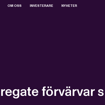
OM OSS
INVESTERARE
NYHETER
BOLAGSSTYRNING
AKTIEN
PRESSRUM
VALBEREDNING
RAPPORTER & PRESENTATIONER
PRESSBILDER
STYRELSEN
FINANSIELL KALENDER
PRENUMERERA
ERSÄTTNING TILL LEDANDE BEFATTNINGSHAVARE
BOLAGSSTÄMMOR
ARKIV
VD OCH VERKSTÄLLANDE LEDNING
KEY EVENTS
REVISORER
FÖRETRÄDESEMISSION 2021
BOLAGSORDNING
MTG SPLIT
gate förvärvar s