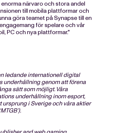
s enorma närvaro och stora andel
sionen till mobila plattformar och
 kunna göra teamet på Synapse till en
ka engagemang för spelare och vår
l, PC och nya plattformar."
 ledande internationell digital
s underhållning genom att förena
nga sätt som möjligt. Våra
tions underhållning inom esport,
rt ursprung i Sverige och våra aktier
‘MTGB’).
publisher and web gaming