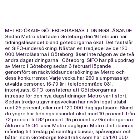
METRO ÖKADE GÖTEBORGARNAS TIDNINGSLÄSANDE
Sedan Metro startade i Göteborg den 16 februari har
tidningsläsandet bland göteborgarna ökat. Det fastslår
en SIFO-undersökning. Nästan en tredjedel av de 120
000 Metroläsarna i Göteborg läser inte någon av de två
andra dagstidningarna i Göteborg. SIFO har på uppdrag
av Metro i Göteborg sedan 3 februari löpande
genomfört en räckviddsundersökning av Metro och
dess konkurrenter. Varje vecka har 260 slumpmässigt
utvalda personer, 15-79 år i telefonområde 031,
intervjuats. SIFO konstaterar att Göteborgarnas
intresse för den nya dagstidningen Metro varit stort.
Sedan tredje utgivningsveckan har nivån legat stabil
runt 25 procent, eller runt 120 000 dagliga läsare. Bland
de yngre har tidningsläsandet ökat med 10 procent, från
72 procent till 82 procent. 35 procent av Göteborgarna i
åldrarna 15-34 läser Metro dagligen. Metro distribueras
måndag till fredag på samtliga bussar, spårvagnar och
båtar inom Göteborgs lokaltrafik som har ca 120 000