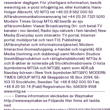
resenärer dagligen. För ytterligare information, besök
www.mtg.se, e-post
info@mtg.se
, eller kontakta: Hans-
Holger Albrecht, VD MTG tel +46 (0) 8 562 000 50
Affärskommunikationsansvarig tel +44 (0) 20 7321 5010
Modern Times Group MTG AB består av sju
affärsområden: Viasat Broadcasting (fri- och betal-TV
kanaler i nio länder), Radio (sju nätverk i fem länder), New
Media (Everyday som interaktiv TV-portal, Internet-
portal, mobilportal och text-TV), Publishing
(Affärsnyheter och informationstjänster), Modern
Interactive (homeshopping, e-handel och logistik), SDI
Media (textning och dubbning) samt Modern Studios
(innehållsproduktion och rättighetsbibliotek). MTGs A-
och B-aktier är noterade på Stockholmsbörsens O-lista
(symbolerna MTGA och MTGB), samt som ADR på
Nasdaq-börsen i New York (symbolen MTGNY). MODERN
TIMES GROUP MTG AB Skeppsbron 18, Box 2094, SE-
103 13 Stockholm, Sweden Tel. +46 8 562 000 50 Fax.
+46 8 20 50 74 (Publ) Registration No. 556309-9158
www.mtg.se -----------------------------------------------------
------- Denna information skickades av Waymaker
http://www.waymaker.se Följande filer finns att ladda
ned:
http://www.waymaker.net/bitonline/2003/12/29/2003122