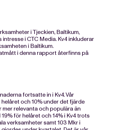
samheter i Tjeckien, Baltikum,
 intresse i CTC Media. Kv4 inkluderar
ksamheten i Baltikum.
atmått i denna rapport återfinns på
aderna fortsatte in i Kv4. Vår
r helåret och 10% under det fjärde
 är mer relevanta och populära än
19% för helåret och 14% i Kv4 trots
itala verksamheter samt 103 Mkr i
jordes under kvartalet. Det är vår