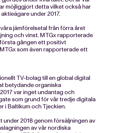
r möjliggjort detta vilket också har
a aktieägare under 2017.
åra jämförelsetal från förra året
jning och vinst. MTGx rapporterade
första gången ett positivt
för MTGx som även rapporterade ett
onellt TV-bolag till en global digital
erat betydande organiska
. 2017 var inget undantag och
te som grund för vår tredje digitala
r i Baltikum och Tjeckien.
t under 2018 genom försäljningen av
slagningen av vår nordiska