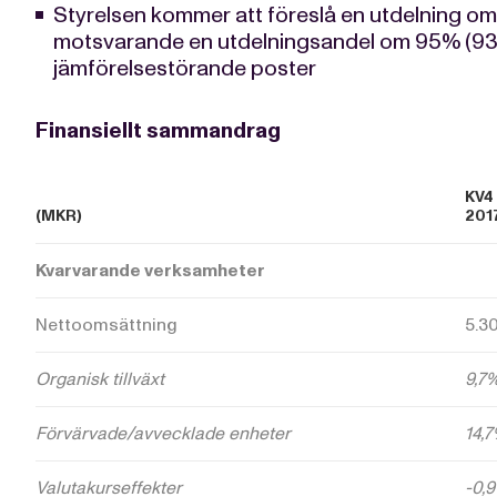
Styrelsen kommer att föreslå en utdelning om 1
motsvarande en utdelningsandel om 95% (93)
jämförelsestörande poster
Finansiellt sammandrag
KV4
(MKR)
201
Kvarvarande verksamheter
Nettoomsättning
5.3
Organisk tillväxt
9,7
Förvärvade/avvecklade enheter
14,
Valutakurseffekter
-0,