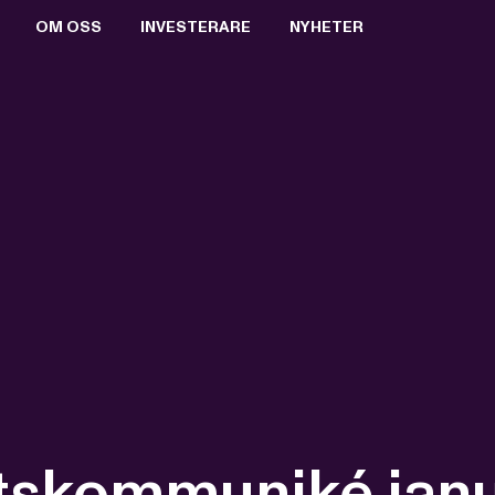
OM OSS
INVESTERARE
NYHETER
BOLAGSSTYRNING
AKTIEN
PRESSRUM
VALBEREDNING
RAPPORTER & PRESENTATIONER
PRESSBILDER
STYRELSEN
FINANSIELL KALENDER
PRENUMERERA
ERSÄTTNING TILL LEDANDE BEFATTNINGSHAVARE
BOLAGSSTÄMMOR
ARKIV
VD OCH VERKSTÄLLANDE LEDNING
KEY EVENTS
REVISORER
FÖRETRÄDESEMISSION 2021
BOLAGSORDNING
MTG SPLIT
utskommuniké jan