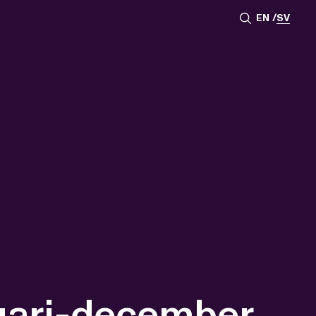
EN
SV
uari-december