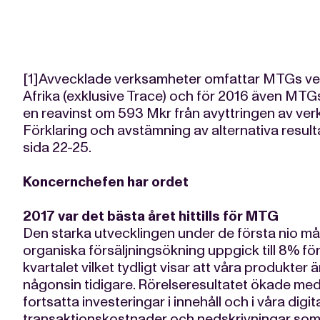
[1]Avvecklade verksamheter omfattar MTGs verk
Afrika (exklusive Trace) och för 2016 även MTGs
en reavinst om 593 Mkr från avyttringen av ver
Förklaring och avstämning av alternativa result
sida 22-25.
Koncernchefen har ordet
2017 var det bästa året hittills för MTG
Den starka utvecklingen under de första nio mån
organiska försäljningsökning uppgick till 8% fö
kvartalet vilket tydligt visar att våra produkter
någonsin tidigare. Rörelseresultatet ökade med 
fortsatta investeringar i innehåll och i våra dig
transaktionskostnader och nedskrivningar som g