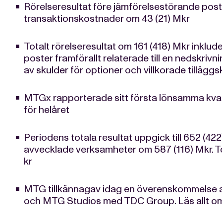
Rörelseresultat före jämförelsestörande poste
transaktionskostnader om 43 (21) Mkr
Totalt rörelseresultat om 161 (418) Mkr inklud
poster framförallt relaterade till en nedskri
av skulder för optioner och villkorade tilläggs
MTGx rapporterade sitt första lönsamma kvart
för helåret
Periodens totala resultat uppgick till 652 (422)
avvecklade verksamheter om 587 (116) Mkr. Tot
kr
MTG tillkännagav idag en överenskommelse a
och MTG Studios med TDC Group. Läs allt o