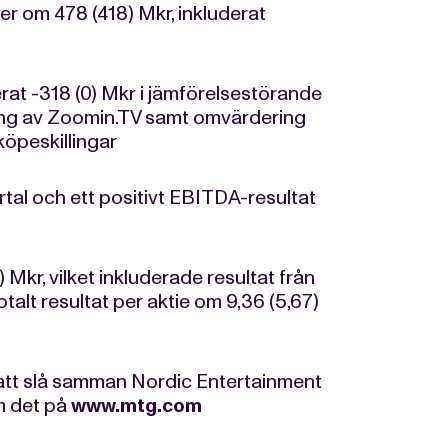
r om 478 (418) Mkr, inkluderat
erat -318 (0) Mkr i jämförelsestörande
vning av Zoomin.TV samt omvärdering
köpeskillingar
al och ett positivt EBITDA-resultat
 Mkr, vilket inkluderade resultat från
alt resultat per aktie om 9,36 (5,67)
tt slå samman Nordic Entertainment
m det på
www.mtg.com