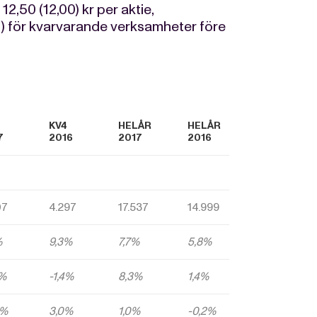
2,50 (12,00) kr per aktie,
 för kvarvarande verksamheter före
KV4
HELÅR
HELÅR
7
2016
2017
2016
07
4.297
17.537
14.999
%
9,3%
7,7%
5,8%
7%
-1,4%
8,3%
1,4%
9%
3,0%
1,0%
-0,2%