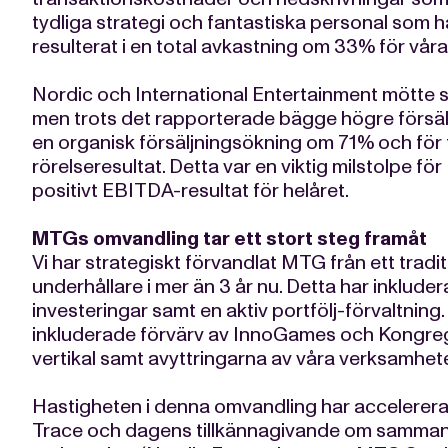
tydliga strategi och fantastiska personal som ha
resulterat i en total avkastning om 33% för vår
Nordic och International Entertainment mötte sv
men trots det rapporterade bägge högre försäl
en organisk försäljningsökning om 71% och för 
rörelseresultat. Detta var en viktig milstolpe 
positivt EBITDA-resultat för helåret.
MTGs omvandling tar ett stort steg framåt
Vi har strategiskt förvandlat MTG från ett traditi
underhållare i mer än 3 år nu. Detta har inklud
investeringar samt en aktiv portfölj-förvaltning
inkluderade förvärv av InnoGames och Kongrega
vertikal samt avyttringarna av våra verksamhete
Hastigheten i denna omvandling har accelerera
Trace och dagens tillkännagivande om samman