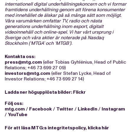
internationell digital underhållningskoncern och vi formar
framtidens underhållning genom att förena konsumenter
med innehållet de älskar på så många sätt som möjligt.
Våra varumärken omfattar TV, radio och nästa
generations underhållning inom esport, digitalt
videoinnehåll och online-spel. Vi har vårt ursprung i
Sverige och våra aktier är noterade på Nasdaq
Stockholm (‘MTGA’ och ‘MTGB’).
Kontakta oss:
press@mtg.com
(eller Tobias Gyhlénius, Head of Public
Relations; +46 73 699 27 09)
investors@mtg.com
(eller Stefan Lycke, Head of
Investor Relations; +46 73 699 27 14)
Ladda ner högupplösta bilder:
Flickr
Följ oss:
mtg.com
/
Facebook
/
Twitter
/
LinkedIn
/
Instagram
/
YouTube
För att läsa MTG:s integritetspolicy,
klicka här