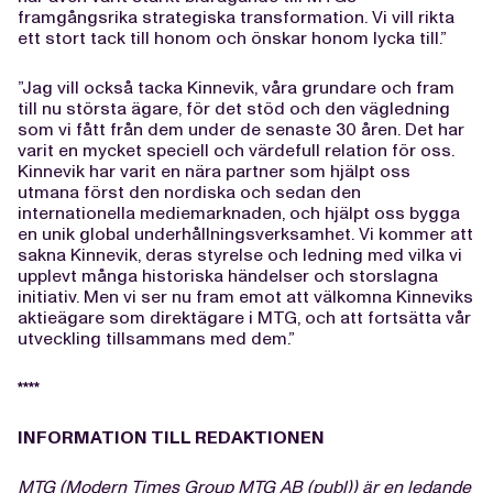
framgångsrika strategiska transformation. Vi vill rikta
ett stort tack till honom och önskar honom lycka till.”
”Jag vill också tacka Kinnevik, våra grundare och fram
till nu största ägare, för det stöd och den vägledning
som vi fått från dem under de senaste 30 åren. Det har
varit en mycket speciell och värdefull relation för oss.
Kinnevik har varit en nära partner som hjälpt oss
utmana först den nordiska och sedan den
internationella mediemarknaden, och hjälpt oss bygga
en unik global underhållningsverksamhet. Vi kommer att
sakna Kinnevik, deras styrelse och ledning med vilka vi
upplevt många historiska händelser och storslagna
initiativ. Men vi ser nu fram emot att välkomna Kinneviks
aktieägare som direktägare i MTG, och att fortsätta vår
utveckling tillsammans med dem.”
****
INFORMATION TILL REDAKTIONEN
MTG (Modern Times Group MTG AB (publ)) är en ledande