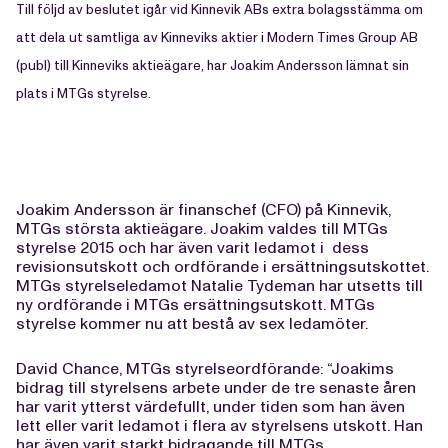
Till följd av beslutet igår vid Kinnevik ABs extra bolagsstämma om
att dela ut samtliga av Kinneviks aktier i Modern Times Group AB
(publ) till Kinneviks aktieägare, har Joakim Andersson lämnat sin
plats i MTGs styrelse.
Joakim Andersson är finanschef (CFO) på Kinnevik,
MTGs största aktieägare. Joakim valdes till MTGs
styrelse 2015 och har även varit ledamot i dess
revisionsutskott och ordförande i ersättningsutskottet.
MTGs styrelseledamot Natalie Tydeman har utsetts till
ny ordförande i MTGs ersättningsutskott. MTGs
styrelse kommer nu att bestå av sex ledamöter.
David Chance, MTGs styrelseordförande: “Joakims
bidrag till styrelsens arbete under de tre senaste åren
har varit ytterst värdefullt, under tiden som han även
lett eller varit ledamot i flera av styrelsens utskott. Han
har även varit starkt bidragande till MTGs